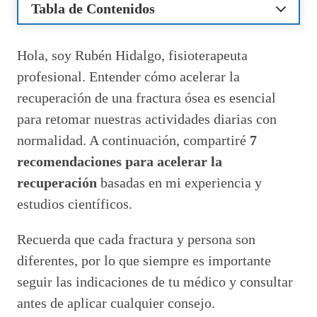
Tabla de Contenidos
¿Qué es una fractura ósea?
Cómo acelerar la recuperación de una fractura
Hola, soy Rubén Hidalgo, fisioterapeuta
Alimentos para soldar huesos rotos
profesional. Entender cómo acelerar la
Ejercicios recomendados para la rehabilitación
recuperación de una fractura ósea es esencial
Cuidados básicos para la consolidación ósea
para retomar nuestras actividades diarias con
Medicamentos y suplementos para la curación
ósea
normalidad. A continuación, compartiré
7
Factores que pueden dificultar la curación de
recomendaciones para acelerar la
fracturas
recuperación
basadas en mi experiencia y
Preguntas relacionadas sobre la recuperación
estudios científicos.
de fracturas óseas
¿Cómo acelerar la recuperación de una
fractura?
Recuerda que cada fractura y persona son
¿Cómo ayudar a la recuperación de una
diferentes, por lo que siempre es importante
fractura?
seguir las indicaciones de tu médico y consultar
¿Cómo se recupera una fractura ósea?
antes de aplicar cualquier consejo.
¿Qué es bueno para regenerar el hueso?