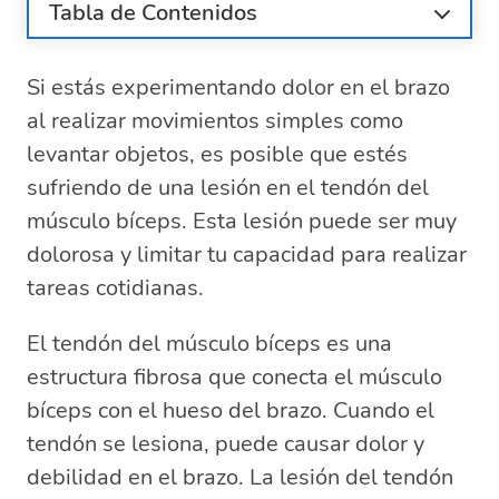
Tabla de Contenidos
Descubre los secretos para una
recuperación exitosa del tendón del bíceps
Si estás experimentando dolor en el brazo
¿Sospechas una lesión en el tendón del
al realizar movimientos simples como
bíceps? Descubre cómo identificar los
levantar objetos, es posible que estés
síntomas
sufriendo de una lesión en el tendón del
¿Cuánto tiempo se necesita para
músculo bíceps. Esta lesión puede ser muy
recuperarse de una lesión en el tendón
dolorosa y limitar tu capacidad para realizar
del bíceps?
Romper el tendón del bíceps: causas,
tareas cotidianas.
síntomas y tratamientos que debes
conocer
El tendón del músculo bíceps es una
estructura fibrosa que conecta el músculo
bíceps con el hueso del brazo. Cuando el
tendón se lesiona, puede causar dolor y
debilidad en el brazo. La lesión del tendón