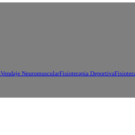
a
Vendaje Neuromuscular
Fisioterapia Deportiva
Fisioter