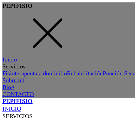
PEPIFISIO
Inicio
Servicios
Fisioterapeuta a domicilio
Rehabilitación
Punción Sec
Sobre mí
Blog
CONTACTO
PEPIFISIO
INICIO
SERVICIOS