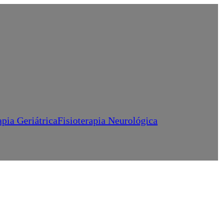
apia Geriátrica
Fisioterapia Neurológica