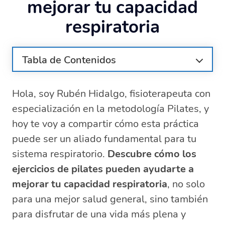
mejorar tu capacidad
respiratoria
Tabla de Contenidos
¿Por qué es importante la respiración en
Pilates?
Hola, soy Rubén Hidalgo, fisioterapeuta con
Beneficios de la respiración consciente en
especialización en la metodología Pilates, y
Pilates
hoy te voy a compartir cómo esta práctica
Ejercicios de Pilates para mejorar la
puede ser un aliado fundamental para tu
capacidad pulmonar
sistema respiratorio.
Descubre cómo los
Técnicas de respiración en Pilates: labios
ejercicios de pilates pueden ayudarte a
fruncidos y abdominal
mejorar tu capacidad respiratoria
, no solo
Consejos para realizar ejercicios de
Pilates de forma segura
para una mejor salud general, sino también
Cómo Pilates fortalece los músculos
para disfrutar de una vida más plena y
respiratorios