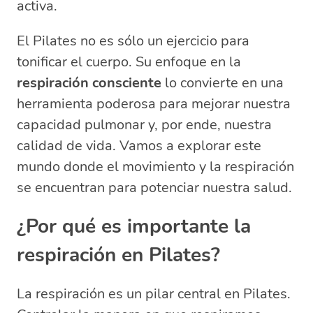
activa.
Preguntas relacionadas sobre cómo
mejorar la respiración con Pilates
El Pilates no es sólo un ejercicio para
¿Por qué es importante la respiración
tonificar el cuerpo. Su enfoque en la
en pilates?
respiración consciente
lo convierte en una
¿Como el ejercicio mejora la
herramienta poderosa para mejorar nuestra
respiración?
capacidad pulmonar y, por ende, nuestra
¿Qué ejercicios ayudan a mejorar el
sistema respiratorio?
calidad de vida. Vamos a explorar este
¿Qué ejercicios son necesarios para
mundo donde el movimiento y la respiración
mejorar la capacidad respiratoria?
se encuentran para potenciar nuestra salud.
¿Por qué es importante la
respiración en Pilates?
La respiración es un pilar central en Pilates.