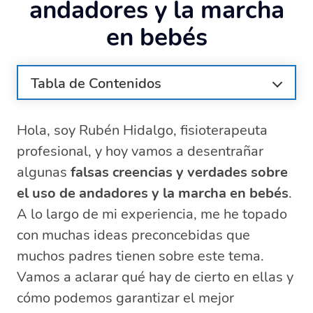
andadores y la marcha
en bebés
Tabla de Contenidos
¿Por qué son peligrosos los andadores
para bebés?
Hola, soy Rubén Hidalgo, fisioterapeuta
¿Qué dicen los pediatras sobre el uso del
profesional, y hoy vamos a desentrañar
andador?
algunas
falsas creencias y verdades sobre
¿Cómo influye el andador en el desarrollo
el uso de andadores y la marcha en bebés
.
psicomotriz?
A lo largo de mi experiencia, me he topado
Alternativas recomendadas para
con muchas ideas preconcebidas que
estimular la marcha
muchos padres tienen sobre este tema.
¿A qué edad es aconsejable introducir el
andador?
Vamos a aclarar qué hay de cierto en ellas y
¿Cuáles son las consecuencias de no usar
cómo podemos garantizar el mejor
andadores?