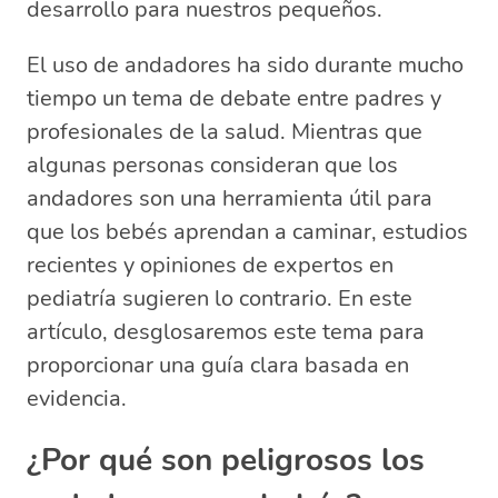
desarrollo para nuestros pequeños.
Preguntas relacionadas sobre bebés y el
uso de andadores
El uso de andadores ha sido durante mucho
¿Por qué los andadores son malos
tiempo un tema de debate entre padres y
para los bebés?
profesionales de la salud. Mientras que
¿Qué dice la OMS sobre las
algunas personas consideran que los
andaderas?
andadores son una herramienta útil para
¿Qué edad los bebés pueden usar
andador?
que los bebés aprendan a caminar, estudios
¿Qué pasa si un bebé no usa
recientes y opiniones de expertos en
andadera?
pediatría sugieren lo contrario. En este
artículo, desglosaremos este tema para
proporcionar una guía clara basada en
evidencia.
¿Por qué son peligrosos los