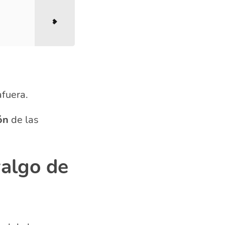
afuera.
ón
de las
valgo de