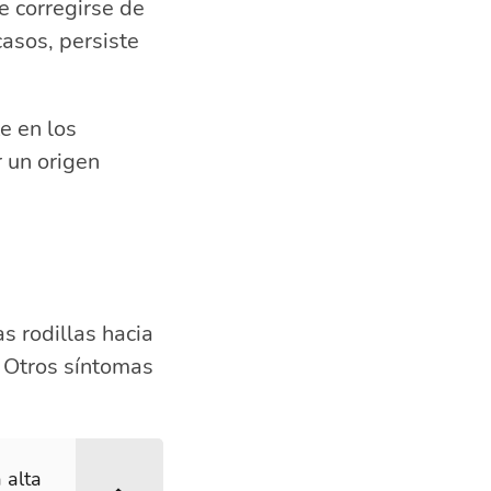
e corregirse de
asos, persiste
e en los
r un origen
s rodillas hacia
. Otros síntomas
 alta