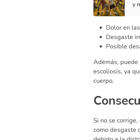
y 
Dolor en las
Desgaste irr
Posible desa
Además, puede ha
escoliosis, ya q
cuerpo.
Consecue
Si no se corrige,
como desgaste de
debido a la distr