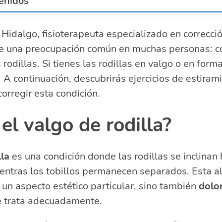
enidos
lgo de rodilla?
Hidalgo, fisioterapeuta especializado en correcció
 genu valgo
re una preocupación común en muchas personas: c
 del valgo de rodilla
a corregir las rodillas valgas
 rodillas. Si tienes las rodillas en valgo o en form
iramientos para el valgo de rodilla
. A continuación, descubrirás ejercicios de estiram
ionales para mantener la salud de las rodillas
orregir esta condición.
cesita tratamiento quirúrgico?
acionadas sobre ejercicios y correcciones posturales pa
el valgo de rodilla?
curan las rodillas valgas?
lla
es una condición donde las rodillas se inclinan 
culos fortalecer para genu valgo?
ientras los tobillos permanecen separados. Esta a
minan las personas con genu valgo?
derezar las piernas arqueadas ejercicios?
 un aspecto estético particular, sino también
dolo
e trata adecuadamente.