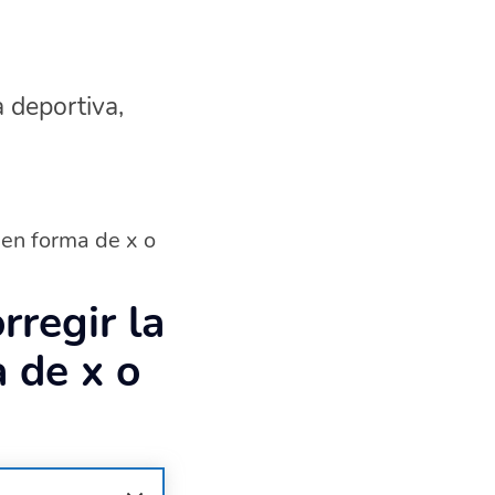
a deportiva,
s en forma de x o
rregir la
a de x o