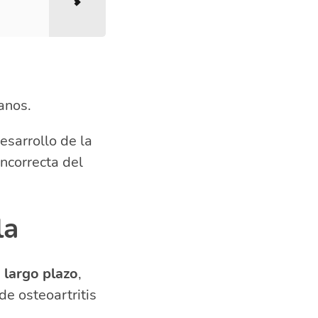
anos.
esarrollo de la
incorrecta del
la
 largo plazo
,
e osteoartritis