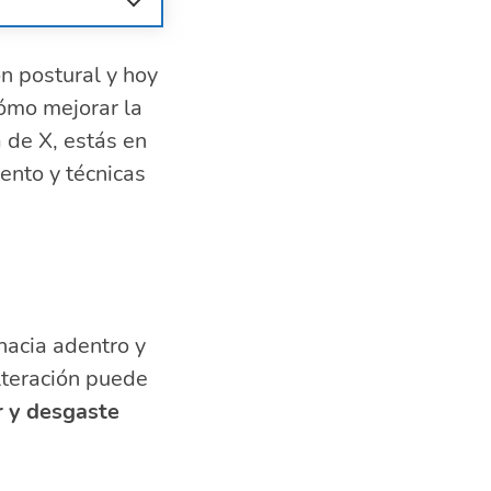
n postural y hoy
ómo mejorar la
a de X, estás en
iento y técnicas
ra el valgo de
hacia adentro y
lteración puede
r y desgaste