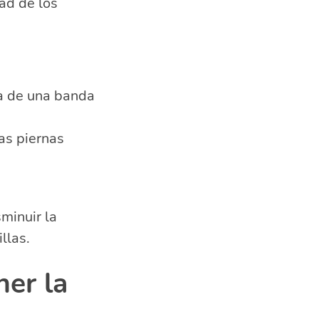
ad de los
da de una banda
as piernas
sminuir la
llas.
ner la