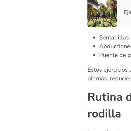
Eje
Sentadillas 
Abducciones
Puente de gl
Estos ejercicios
piernas, reducie
Rutina d
rodilla