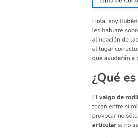
Tabla de Cont
¿Qué es el va
Hola, soy Rubén 
Síntomas del
les hablaré sob
Consecuencias
Ejercicios par
alineación de las
Rutina de est
el lugar correcto
Consejos adic
que ayudarán a c
¿Cuándo se ne
Preguntas rel
¿Qué es 
rodilla
¿Cómo se 
El
valgo de rodi
¿Qué mús
tocan entre sí m
¿Cómo ca
¿Cómo en
provocar no sólo
articular
si no s