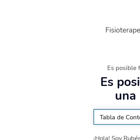
Fisioterape
Es posible f
Es posi
una 
Tabla de Cont
¿Cómo puede l
¡Hola! Soy Rubén
Alimentos y n