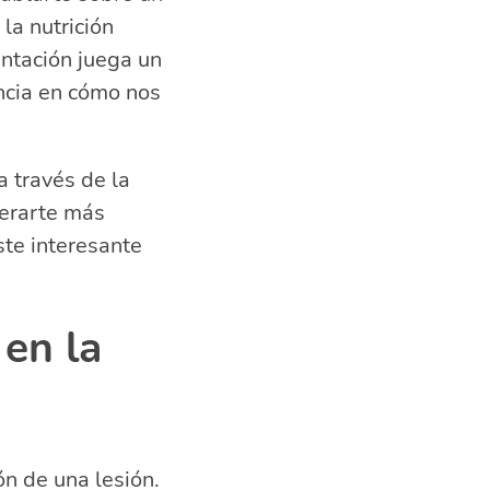
la nutrición
entación juega un
ncia en cómo nos
es con la
a través de la
perarte más
ste interesante
recuperación de
en la
ón de una lesión.