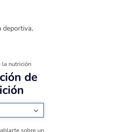
a deportiva,
 la nutrición
ación de
ición
hablarte sobre un