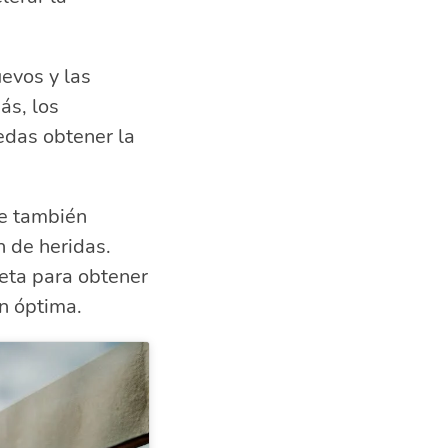
uevos y las
ás, los
edas obtener la
ue también
n de heridas.
ieta para obtener
n óptima.