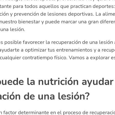
nte para todos aquellos que practican deportes: 
a de las proteínas durante la recuperación
urante la recuperación de una lesión?
ción y prevención de lesiones deportivas. La alim
utricionales para diferentes tipos de lesiones
 nuestro bienestar y puede marcar una gran difere
acionadas sobre la recuperación y prevención de lesion
una lesión.
luye la nutrición en la recuperacion del paciente?
 posible favorecer la recuperación de una lesión 
o influye la nutrición para evitar lesiones?
ayudarte a optimizar tus entrenamientos y a recu
er para recuperarse de una lesión?
ualquier contratiempo físico. Vamos a explorar e
luye la nutrición y suplementación en los procesos de 
culares?
ede la nutrición ayudar 
ción de una lesión?
un factor determinante en el proceso de recuperaci