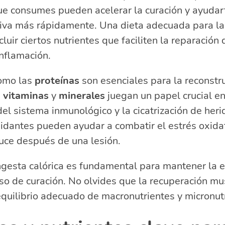
e consumes pueden acelerar la curación y ayudart
tiva más rápidamente. Una dieta adecuada para la
luir ciertos nutrientes que faciliten la reparación d
inflamación.
como las
proteínas
son esenciales para la reconstr
s
vitaminas
y
minerales
juegan un papel crucial en
del sistema inmunológico y la cicatrización de her
idantes pueden ayudar a combatir el estrés oxidat
ce después de una lesión.
gesta calórica es fundamental para mantener la e
so de curación. No olvides que la recuperación m
uilibrio adecuado de macronutrientes y micronutr