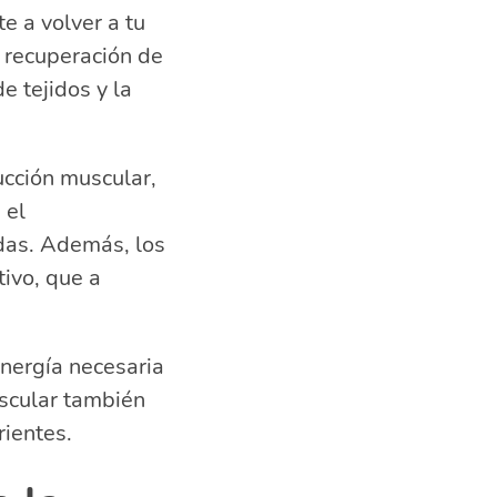
e a volver a tu
 recuperación de
e tejidos y la
ucción muscular,
 el
idas. Además, los
ivo, que a
nergía necesaria
uscular también
ientes.