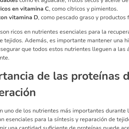
udables
como el aguacate, frutos secos y aceite de 
icos en vitamina C
, como cítricos y pimientos.
con vitamina D
, como pescado graso y productos f
son ricos en nutrientes esenciales para la recuper
 de tejidos. Además, es importante mantener una h
egurar que todos estos nutrientes lleguen a las 
nte.
tancia de las proteínas 
eración
n uno de los nutrientes más importantes durante 
on esenciales para la síntesis y reparación de tej
r una cantidad suficiente de proteínas puede ace