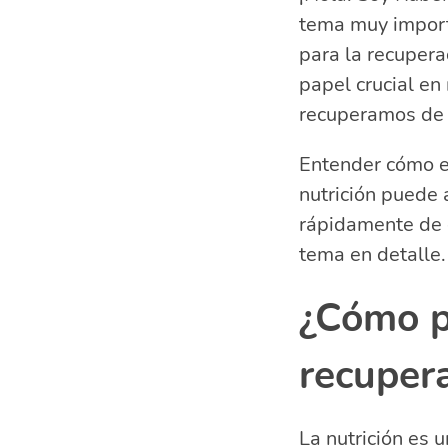
tema muy importa
La importanci
¿Qué evitar d
para la recupera
Estrategias n
papel crucial en
Preguntas rel
recuperamos de 
nutrición
¿Cómo inf
Entender cómo es
¿Qué tant
nutrición puede 
¿Qué com
rápidamente de c
¿Cómo inf
tema en detalle.
lesiones mus
¿Cómo pu
recupera
La nutrición es 