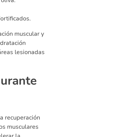
oliva.
ortificados.
ación muscular y
idratación
áreas lesionadas
durante
la recuperación
idos musculares
lerar la