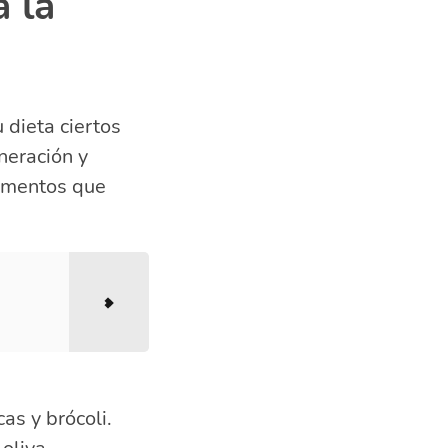
a la
u dieta ciertos
neración y
alimentos que
as y brócoli.