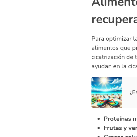
Alimento
recupera
Para optimizar la
alimentos que pr
cicatrización de
ayudan en la cic
¿E
Proteínas 
Frutas y ve