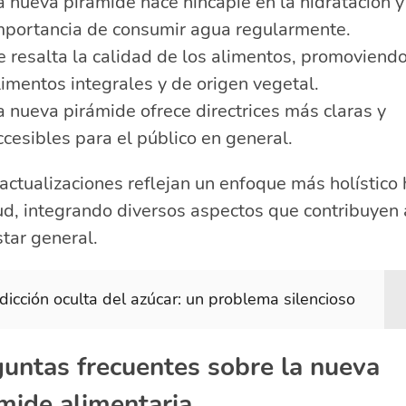
a nueva pirámide hace hincapié en la hidratación y
mportancia de consumir agua regularmente.
e resalta la calidad de los alimentos, promoviendo
limentos integrales y de origen vegetal.
a nueva pirámide ofrece directrices más claras y
ccesibles para el público en general.
actualizaciones reflejan un enfoque más holístico 
ud, integrando diversos aspectos que contribuyen 
tar general.
dicción oculta del azúcar: un problema silencioso
untas frecuentes sobre la nueva
mide alimentaria