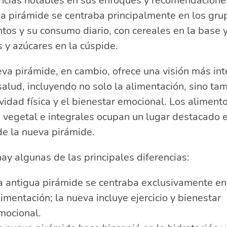
encias notables en sus enfoques y recomendacione
a pirámide se centraba principalmente en los gru
tos y su consumo diario, con cereales en la base 
 y azúcares en la cúspide.
va pirámide, en cambio, ofrece una visión más int
salud, incluyendo no solo la alimentación, sino ta
ividad física y el bienestar emocional. Los aliment
 vegetal e integrales ocupan un lugar destacado e
de la nueva pirámide.
ay algunas de las principales diferencias:
a antigua pirámide se centraba exclusivamente en
limentación; la nueva incluye ejercicio y bienestar
mocional.