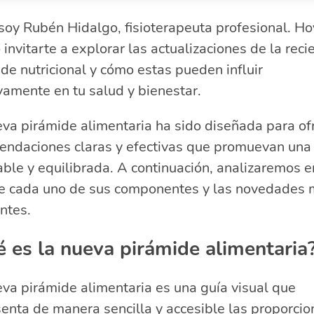
Qué es la nueva pirámide alimentaria?
soy Rubén Hidalgo, fisioterapeuta profesional. Ho
rincipales cambios en la nueva pirámide nutricional
 invitarte a explorar las actualizaciones de la reci
ecomendaciones de actividad física en la nueva pirámid
mportancia de la hidratación en la nueva pirámide
de nutricional y cómo estas pueden influir
omparativa entre la antigua y la nueva pirámide aliment
vamente en tu salud y bienestar.
reguntas frecuentes sobre la nueva pirámide alimentari
va pirámide alimentaria ha sido diseñada para of
¿Cuándo se actualizó la pirámide alimenticia?
endaciones claras y efectivas que promuevan una 
¿Qué diferencias existen entre la antigua y la nueva
irámide de la alimentación?
ble y equilibrada. A continuación, analizaremos e
¿Qué características incluye la nueva pirámide de los
le cada uno de sus componentes y las novedades
limentos?
ntes.
¿Qué elementos se agregaron a la nueva pirámide
limentaria?
 es la nueva pirámide alimentaria
va pirámide alimentaria es una guía visual que
enta de manera sencilla y accesible las proporcio