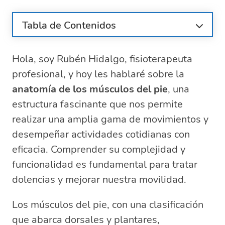
Tabla de Contenidos
¿Cuáles son los músculos principales del
pie?
Hola, soy Rubén Hidalgo, fisioterapeuta
Funciones vitales de la musculatura
profesional, y hoy les hablaré sobre la
plantar y dorsal
anatomía de los músculos del pie
, una
Anatomía y biomecánica del tobillo y el
estructura fascinante que nos permite
pie
realizar una amplia gama de movimientos y
Diferencias entre músculos intrínsecos y
desempeñar actividades cotidianas con
extrínsecos
eficacia. Comprender su complejidad y
Consejos para ejercitar y fortalecer los
músculos del pie
funcionalidad es fundamental para tratar
Tratamiento y prevención de dolores
dolencias y mejorar nuestra movilidad.
musculares en el pie
Exploración detallada de las preguntas
Los músculos del pie, con una clasificación
frecuentes sobre los músculos del pie
que abarca dorsales y plantares,