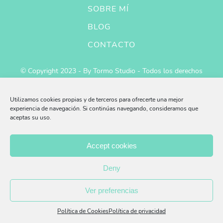
SOBRE MÍ
BLOG
CONTACTO
© Copyright 2023 - By Tormo Studio - Todos los derechos
reservados
Utilizamos cookies propias y de terceros para ofrecerte una mejor
experiencia de navegación. Si continúas navegando, consideramos que
aceptas su uso.
Provincia de Cuenca
Accept cookies
ruben@fisioterapia-cuenca.es
Deny
Ver preferencias
697 16 36 90
Política de Cookies
Política de privacidad