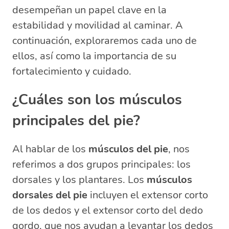
¿Cuáles son los músculos del pie?
desempeñan un papel clave en la
¿Qué músculo permite mover el pie?
estabilidad y movilidad al caminar. A
¿Qué músculo permite mantener en
continuación, exploraremos cada uno de
pie?
ellos, así como la importancia de su
¿Cómo se llama el músculo de la
fortalecimiento y cuidado.
planta del pie?
¿Cuáles son los músculos
principales del pie?
Al hablar de los
músculos del pie
, nos
referimos a dos grupos principales: los
dorsales y los plantares. Los
músculos
dorsales del pie
incluyen el extensor corto
de los dedos y el extensor corto del dedo
gordo, que nos ayudan a levantar los dedos