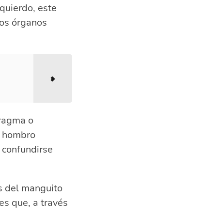
zquierdo, este
ros órganos
fragma o
l hombro
 confundirse
s del manguito
les que, a través