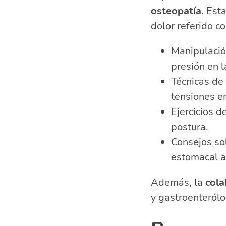
osteopatía
. Est
dolor referido c
Manipulació
presión en l
Técnicas de 
tensiones en
Ejercicios d
postura.
Consejos sob
estomacal 
Además, la
cola
y gastroenterólo