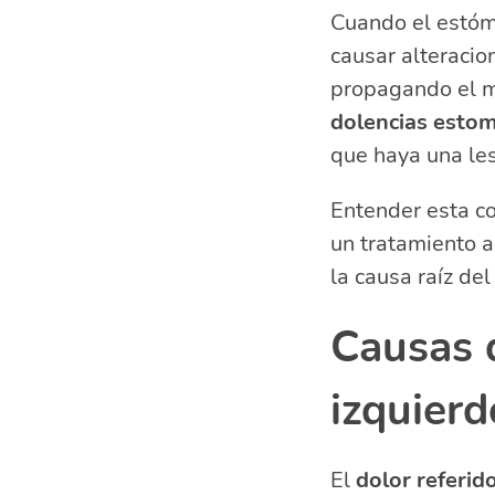
Cuando el estóm
causar alteracio
propagando el ma
dolencias estom
que haya una les
Entender esta co
un tratamiento 
la causa raíz de
Causas d
izquierd
El
dolor referid