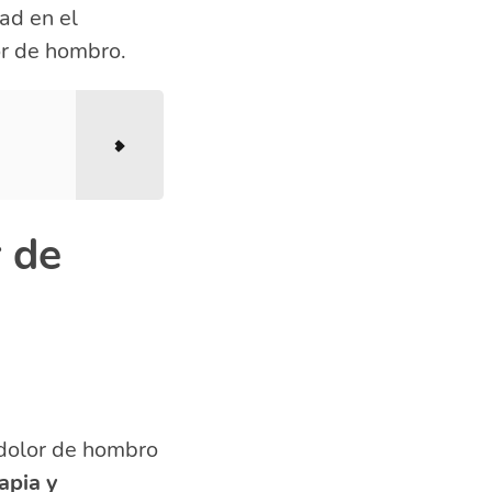
dad en el
or de hombro.
r de
 dolor de hombro
rapia y