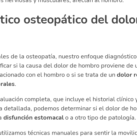
s nerviosas y musculares, afectan al hombro.
ico osteopático del dolo
es de la osteopatía, nuestro enfoque diagnóstico 
icar si la causa del dolor de hombro proviene de
acionado con el hombro o si se trata de un
dolor r
rales
.
luación completa, que incluye el historial clínico 
ca detallada, podemos determinar si el dolor de h
na
disfunción estomacal
o a otro tipo de patología.
tilizamos técnicas manuales para sentir la movilid