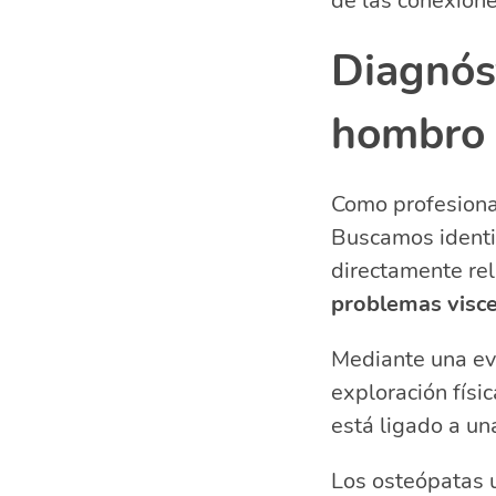
de las conexione
Diagnóst
hombro
Como profesional
Buscamos identif
directamente rel
problemas visce
Mediante una eva
exploración físi
está ligado a u
Los osteópatas u