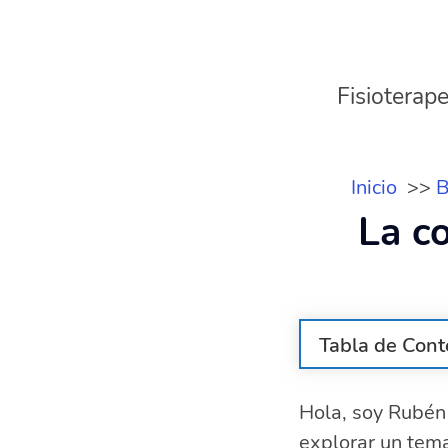
Fisioterape
Inicio
B
La c
Tabla de Cont
¿Cómo afecta
Hola, soy Rubén 
Causas del do
explorar un tem
Diagnóstico 