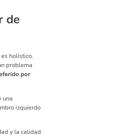
r de
es holístico.
 un problema
eferido por
y una
ombro izquierdo
ad y la calidad