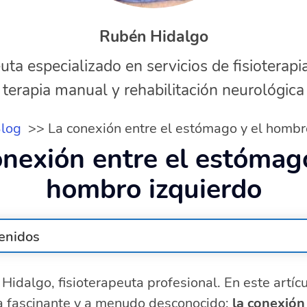
Rubén Hidalgo
uta especializado en servicios de fisioterapi
terapia manual y rehabilitación neurológica
log
La conexión entre el estómago y el hombr
onexión entre el estómago
hombro izquierdo
enidos
 el estómago al sistema músculo-esquelético?
Hidalgo, fisioterapeuta profesional. En este artícu
lor referido en el hombro izquierdo
a fascinante y a menudo desconocido:
osteopático del dolor de hombro
la conexión