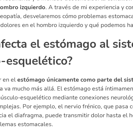
 para aliviar el dolor de hombro causado por problema
hombro izquierdo
. A través de mi experiencia y c
nes dietéticas y uso de plantas medicinales
osteopatía, desvelaremos cómo problemas estomac
lacionadas sobre la conexión estómago-hombro
dolores en el hombro izquierdo y qué podemos hac
 duele los hombros y el estómago?
 me duele el hombro izquierdo después de comer?
fecta el estómago al sis
ifica el dolor en el lado izquierdo del hombro?
 duele el hombro y el brazo izquierdo?
-esquelético?
 en el
estómago únicamente como parte del sis
ia va mucho más allá. El estómago está íntimamen
músculo-esquelético mediante conexiones neurológ
mplejas. Por ejemplo, el nervio frénico, que pasa 
cia el diafragma, puede transmitir dolor hasta el 
lemas estomacales.