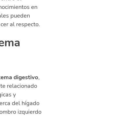
s estomacales
onocimientos en
ales pueden
er al respecto.
tema
tema digestivo
,
te relacionado
icas y
cerca del hígado
hombro izquierdo