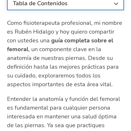
Tabla de Contenidos
¿Qué es el músculo femoral y su
importancia?
Como fisioterapeuta profesional, mi nombre
Ejercicios efectivos para fortalecer el
es Rubén Hidalgo y hoy quiero compartir
femoral
con ustedes una
guía completa sobre el
La arteria femoral: vital para la circulación
femoral
, un componente clave en la
de las piernas
anatomía de nuestras piernas. Desde su
Cómo identificar y tratar una hernia
definición hasta las mejores prácticas para
femoral
su cuidado, exploraremos todos los
Prevención y tratamiento de lesiones en
el nervio femoral
aspectos importantes de esta área vital.
Diferencias entre femoral y isquiotibiales
Entender la anatomía y función del femoral
Preguntas relacionadas sobre el femoral
y sus lesiones
es fundamental para cualquier persona
¿Qué es el músculo femoral?
interesada en mantener una salud óptima
¿Qué parte del cuerpo es el femoral?
de las piernas. Ya sea que practiques