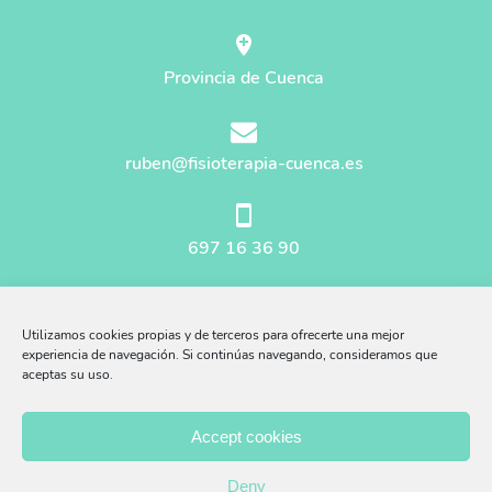
Provincia de Cuenca
ruben@fisioterapia-cuenca.es
697 16 36 90
Mapa del sitio
Utilizamos cookies propias y de terceros para ofrecerte una mejor
Aviso Legal
experiencia de navegación. Si continúas navegando, consideramos que
aceptas su uso.
Afiliados Amazon
Accept cookies
Política Privacidad
Deny