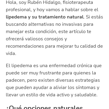
tratar el lipedema?
Hola, soy Rubén Hidalgo, fisioterapeuta
Consejos dietéticos para combatir la
profesional, y hoy vamos a hablar sobre el
inflamación del lipedema
lipedema y su tratamiento natural
. Si estás
Ejercicios recomendados para pacientes
buscando alternativas no invasivas para
con lipedema
manejar esta condición, este artículo te
¿Cómo diferenciar el lipedema de otras
ofrecerá valiosos consejos y
condiciones?
recomendaciones para mejorar tu calidad de
Técnicas no invasivas para mejorar los
síntomas del lipedema
vida.
Preguntas frecuentes sobre el
tratamiento natural del lipedema
El lipedema es una enfermedad crónica que
¿Cómo bajar la lipedema?
puede ser muy frustrante para quienes la
¿Qué ejercicios hacer si tengo
padecen, pero existen diversas estrategias
lipedema?
que pueden ayudar a aliviar los síntomas y
¿Que no debo comer si tengo
llevar un estilo de vida activo y saludable.
lipedema?
¿Cuál es el mejor tratamiento para el
¿Qué opciones naturales