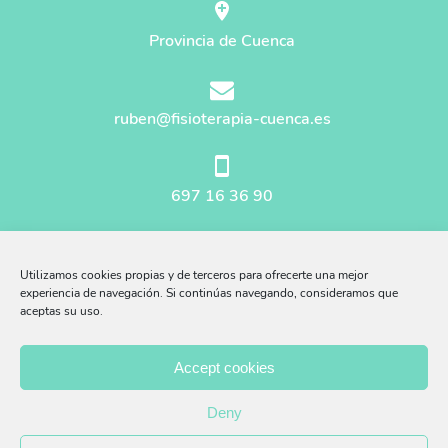
Provincia de Cuenca
ruben@fisioterapia-cuenca.es
697 16 36 90
Mapa del sitio
Utilizamos cookies propias y de terceros para ofrecerte una mejor
Aviso Legal
experiencia de navegación. Si continúas navegando, consideramos que
aceptas su uso.
Afiliados Amazon
Accept cookies
Política Privacidad
Deny
Política Cookies