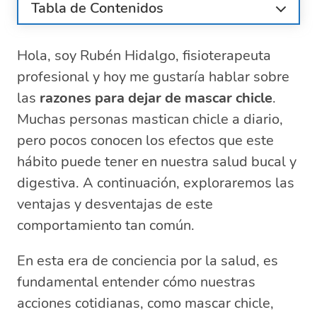
Tabla de Contenidos
¿Cuáles son los problemas de masticar
chicle?
Hola, soy Rubén Hidalgo, fisioterapeuta
Ventajas y desventajas de mascar chicle
profesional y hoy me gustaría hablar sobre
¿Es bueno masticar chicle?
las
razones para dejar de mascar chicle
.
¿Qué ingredientes tiene el chicle?
Muchas personas mastican chicle a diario,
¿Qué problemas digestivos puede causar
pero pocos conocen los efectos que este
el chicle?
hábito puede tener en nuestra salud bucal y
Preguntas relacionadas sobre los motivos
digestiva. A continuación, exploraremos las
para dejar de mascar chicle
ventajas y desventajas de este
¿Qué problemas causa masticar
chicle?
comportamiento tan común.
¿Cuándo no se debe masticar chicle?
En esta era de conciencia por la salud, es
¿Qué ventajas y desventajas tiene
masticar chicle?
fundamental entender cómo nuestras
¿Qué beneficios tiene el masticar
acciones cotidianas, como mascar chicle,
chicle?