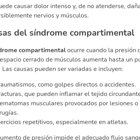
¿Cómo se diagnóstica un síndrome compartimental?
ede causar dolor intenso y, de no atenderse, dañ
rsiblemente nervios y músculos.
sas del síndrome compartimental
drome compartimental
ocurre cuando la presión 
 espacio cerrado de músculos aumenta hasta un p
o. Las causas pueden ser variadas e incluyen:
raumatismos, como golpes directos o accidentes.
racturas, que pueden inflamar el tejido circundant
ematomas musculares provocados por lesiones o
irugías.
jercicios repetitivos, especialmente en atletas.
aumento de presión impide el adecuado flujo sang