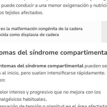
 puede conducir a una menor oxigenación y nutric
os tejidos afectados.
es la malformación congénita de la cadera
cida como displasia de cadera
tomas del síndrome compartimenta
íntomas del síndrome compartimental
pueden se
s al inicio, pero suelen intensificarse rápidamente.
en:
olor intenso y progresivo que no mejora con los
nalgésicos habituales.
ensación de tensión o plenitud en el área afectada