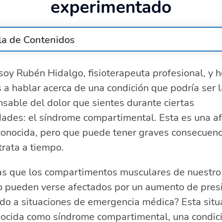
experimentado
la de Contenidos
ausas del síndrome compartimental
soy Rubén Hidalgo, fisioterapeuta profesional, y 
íntomas del síndrome compartimental
a hablar acerca de una condición que podría ser l
iagnóstico del síndrome compartimental
ratamiento del síndrome compartimental
sable del dolor que sientes durante ciertas
ronóstico del síndrome compartimental
dades: el síndrome compartimental. Esta es una a
Cómo prevenir el síndrome compartimental?
conocida, pero que puede tener graves consecuenc
reguntas relacionadas sobre el manejo y entendimiento
trata a tiempo.
rome compartimental
¿Cómo es el dolor del síndrome compartimental?
as que los compartimentos musculares de nuestro
¿Por qué se produce síndrome compartimental?
o pueden verse afectados por un aumento de pres
¿Qué incluye el tratamiento del síndrome de
do a situaciones de emergencia médica? Esta situ
ompartimiento?
nocida como síndrome compartimental, una condic