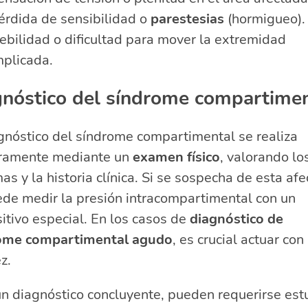
érdida de sensibilidad o
parestesias
(hormigueo).
ebilidad o dificultad para mover la extremidad
mplicada.
nóstico del síndrome compartimen
gnóstico del síndrome compartimental se realiza
ramente mediante un
examen físico
, valorando lo
as y la historia clínica. Si se sospecha de esta afe
ede medir la presión intracompartimental con un
itivo especial. En los casos de
diagnóstico de
ome compartimental agudo
, es crucial actuar con
z.
n diagnóstico concluyente, pueden requerirse est