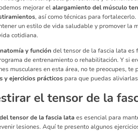
podemos mejorar el
músculo tensor de la fascia lata
alargamiento del músculo tens
munes del músculo tensor de la fascia lata
stiramientos
, así como técnicas para fortalecerlo.
e fisioterapia para el tensor de la fascia lata
tener un estilo de vida saludable y promover la 
acionadas sobre el cuidado del tensor de la fascia lata
ida cotidiana.
imular el tensor de la fascia lata?
estira la fascia?
natomía y función
del tensor de la fascia lata es
miento realiza el músculo tensor de la fascia lata?
rograma de entrenamiento o rehabilitación. Y si er
sminuir espasmo en tensor de la fascia lata?
nes musculares en esta área, no te preocupes, te 
 y ejercicios prácticos
para que puedas aliviarlas
tirar el tensor de la fasc
el tensor de la fascia lata
es esencial para mant
revenir lesiones. Aquí te presento algunos ejercic