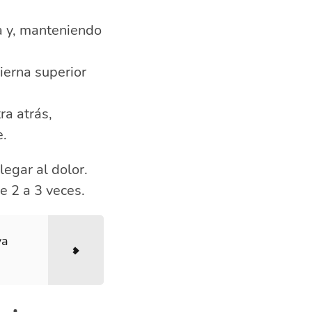
ra y, manteniendo
ierna superior
ra atrás,
e.
llegar al dolor.
e 2 a 3 veces.
va