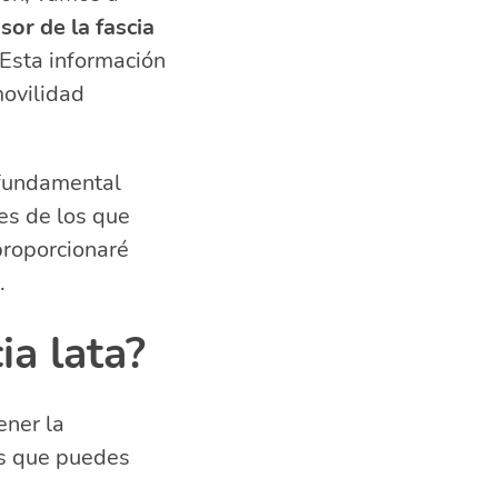
or de la fascia
 Esta información
movilidad
 fundamental
es de los que
proporcionaré
.
ia lata?
ener la
ios que puedes