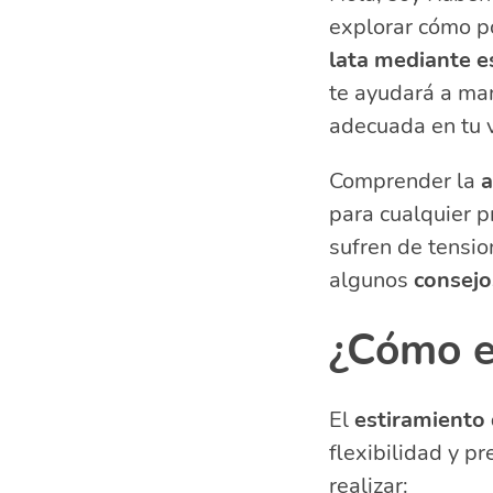
explorar cómo 
Anatomía del 
Patologías co
lata mediante e
Tratamiento d
te ayudará a man
Preguntas rel
adecuada en tu v
¿Cómo est
Comprender la
¿Cómo se 
a
¿Qué movi
para cualquier p
¿Cómo di
sufren de tensio
algunos
consejos
¿Cómo es
El
estiramiento d
flexibilidad y p
realizar: