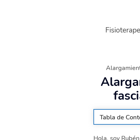
Fisioterape
Alargamient
Alarga
fasc
Tabla de Cont
¿Cómo estirar 
Hola, soy Rubén 
Ejercicios par