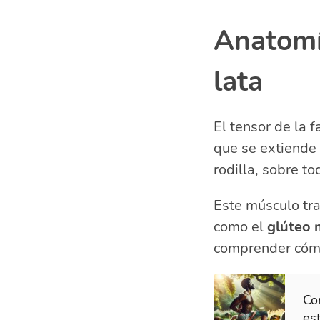
Anatomía
lata
El tensor de la 
que se extiende h
rodilla, sobre t
Este músculo tra
como el
glúteo m
comprender cómo 
Co
est