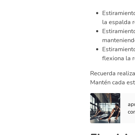
Estiramiento
la espalda r
Estiramiento
manteniendo 
Estiramiento
flexiona la 
Recuerda realiz
Mantén cada est
ap
con