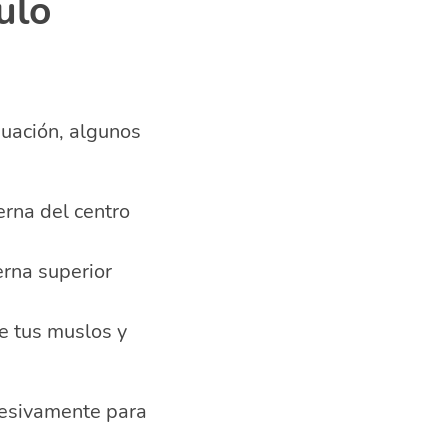
ulo
nuación, algunos
erna del centro
erna superior
e tus muslos y
resivamente para