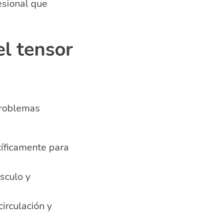
esional que
el tensor
 problemas
íficamente para
sculo y
irculación y