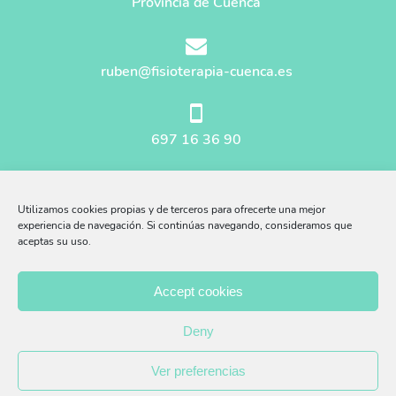
Provincia de Cuenca
ruben@fisioterapia-cuenca.es
697 16 36 90
Mapa del sitio
Utilizamos cookies propias y de terceros para ofrecerte una mejor
Aviso Legal
experiencia de navegación. Si continúas navegando, consideramos que
aceptas su uso.
Afiliados Amazon
Accept cookies
Política Privacidad
Deny
Política Cookies
Ver preferencias