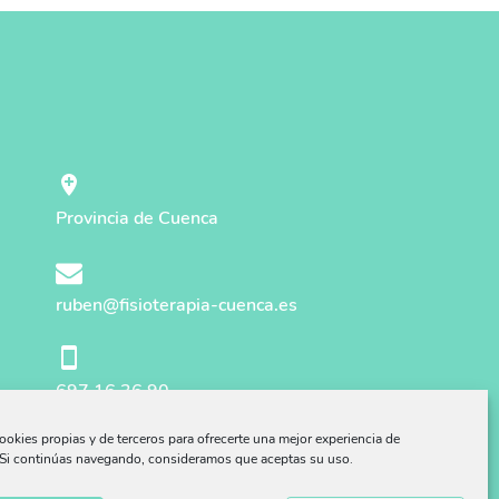
Provincia de Cuenca
ruben@fisioterapia-cuenca.es
697 16 36 90
ookies propias y de terceros para ofrecerte una mejor experiencia de
ivacidad
Política Cookies
Si continúas navegando, consideramos que aceptas su uso.