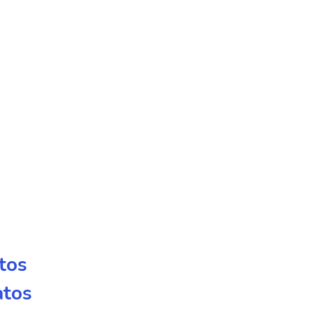
tos
atos