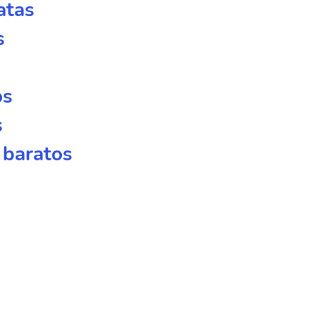
atas
s
os
s
 baratos