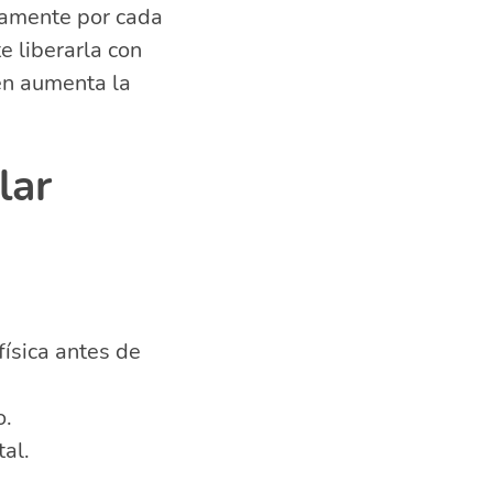
ntamente por cada
e liberarla con
én aumenta la
lar
física antes de
o.
al.