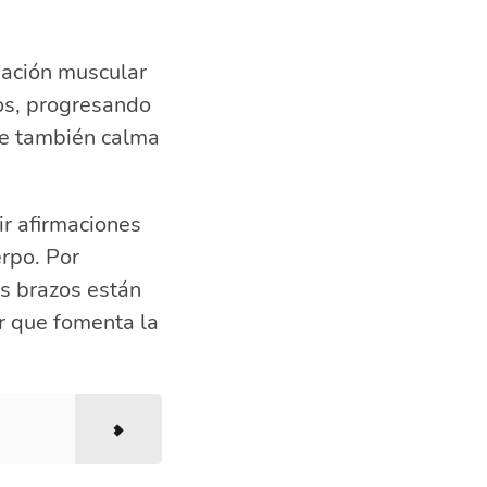
ajación muscular
os, progresando
que también calma
ir afirmaciones
erpo. Por
is brazos están
r que fomenta la