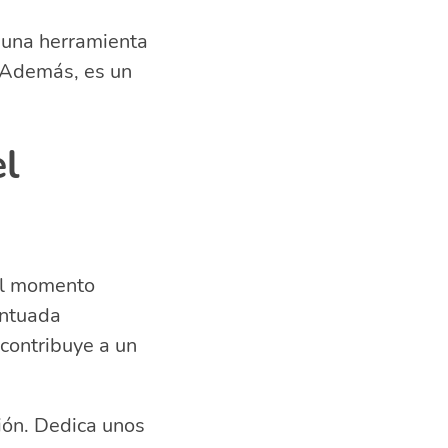
r una herramienta
. Además, es un
el
 el momento
entuada
 contribuye a un
ión. Dedica unos