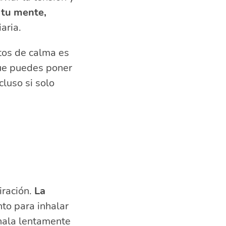
r tu mente,
aria.
tos de calma es
que puedes poner
cluso si solo
iración.
La
to para inhalar
hala lentamente