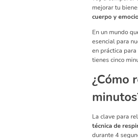
Técnicas de a
mejorar tu biene
Consejos para
cuerpo y emoci
¿Por qué inco
En un mundo que
Preguntas rel
esencial para n
¿Qué pue
¿Cómo rel
en práctica para
¿Cómo ca
tienes cinco min
¿Cómo co
¿Cómo re
minutos
La clave para re
técnica de respi
durante 4 segund