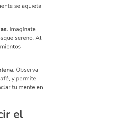
mente se aquieta
vas
. Imagínate
osque sereno. Al
amientos
plena
. Observa
afé, y permite
nclar tu mente en
ir el