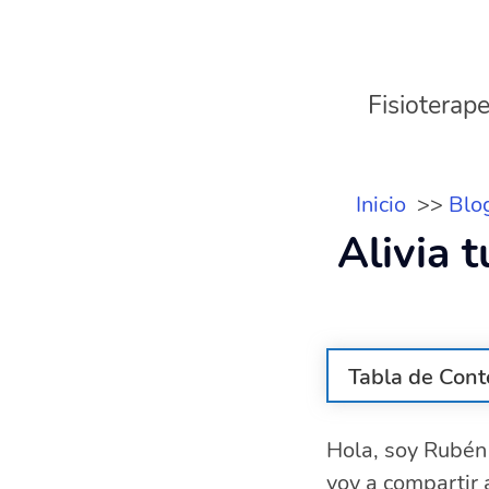
Fisioterape
Inicio
Blo
Alivia 
Tabla de Cont
¿Cómo relajar
Hola, soy Rubén 
Ejercicios de
voy a compartir 
Beneficios de