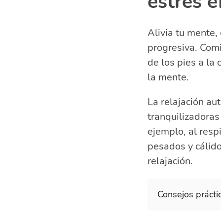
estrés 
Alivia tu mente,
progresiva. Com
de los pies a la
la mente.
La relajación au
tranquilizadoras
ejemplo, al resp
pesados y cálid
relajación.
Consejos práctic