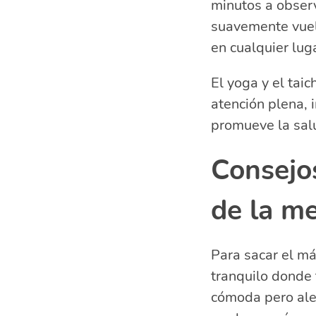
minutos a observ
suavemente vuelv
en cualquier lu
El yoga y el tai
atención plena,
promueve la salu
Consejos
de la me
Para sacar el má
tranquilo donde 
cómoda pero aler