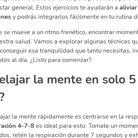
tención plena para el equilibrio emocional
star general. Estos ejercicios te ayudarán a
alivia
 maximizar los beneficios de la meditación
ones
y podrás integrarlos fácilmente en tu rutina di
rporar el yoga en tu rutina diaria?
 se mueve a un ritmo frenético, encontrar momen
acionadas sobre técnicas de relajación
uestra salud. Vamos a explorar algunas técnicas 
do hacer para calmar mi cuerpo y mi mente?
ajar la mente y el cuerpo?
 conseguir esa tranquilidad que tanto necesitas, in
lmar la ansiedad y los nervios en 5 minutos?
utos al día. ¿Listo para comenzar?
nectar el cuerpo con la mente?
lajar la mente en solo 5
?
lajar la mente rápidamente es centrarse en la resp
ración 4-7-8
es ideal para esto. Tomate un momen
os, retén la respiración durante 7 segundos y ex