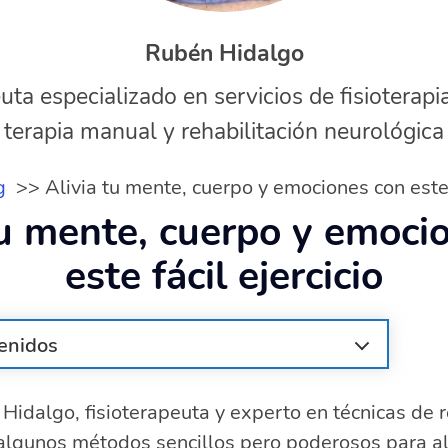
Rubén Hidalgo
uta especializado en servicios de fisioterapi
terapia manual y rehabilitación neurológica
g
Alivia tu mente, cuerpo y emociones con este f
tu mente, cuerpo y emoci
este fácil ejercicio
enidos
 la mente en solo 5 minutos?
Hidalgo, fisioterapeuta y experto en técnicas de r
 relajación para reducir el estrés efectivamente
algunos métodos sencillos pero poderosos para ali
 la relajación muscular progresiva