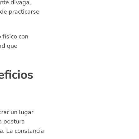
ente divaga,
ede practicarse
 físico con
ad que
ficios
rar un lugar
a postura
a. La constancia