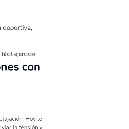
a deportiva,
ácil ejercicio
ones con
elajación. Hoy te
viar la tensión y