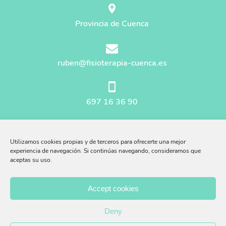
Provincia de Cuenca
ruben@fisioterapia-cuenca.es
697 16 36 90
Mapa del sitio
Utilizamos cookies propias y de terceros para ofrecerte una mejor
Aviso Legal
experiencia de navegación. Si continúas navegando, consideramos que
aceptas su uso.
Afiliados Amazon
Accept cookies
Política Privacidad
Deny
Política Cookies