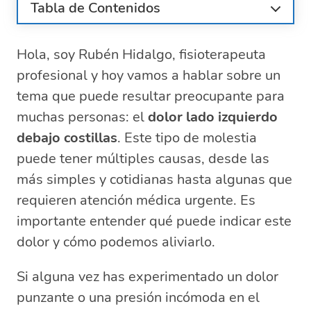
Tabla de Contenidos
¿Qué puede indicar el dolor bajo la
costilla izquierda?
Hola, soy Rubén Hidalgo, fisioterapeuta
¿Cómo aliviar el dolor en el costado
profesional y hoy vamos a hablar sobre un
izquierdo?
tema que puede resultar preocupante para
Causas comunes de dolor en el
muchas personas: el
dolor lado izquierdo
cuadrante izquierdo inferior
debajo costillas
. Este tipo de molestia
Síntomas asociados al dolor bajo la
puede tener múltiples causas, desde las
costilla izquierda
más simples y cotidianas hasta algunas que
Tratamientos recomendados para el dolor
en el costado izquierdo
requieren atención médica urgente. Es
¿Cuándo preocuparse por el dolor en la
importante entender qué puede indicar este
parte izquierda del abdomen?
dolor y cómo podemos aliviarlo.
Preguntas frecuentes sobre las causas y
soluciones del dolor en el costado izquierdo
Si alguna vez has experimentado un dolor
¿Qué significa dolor en el lado
punzante o una presión incómoda en el
izquierdo debajo de las costillas?