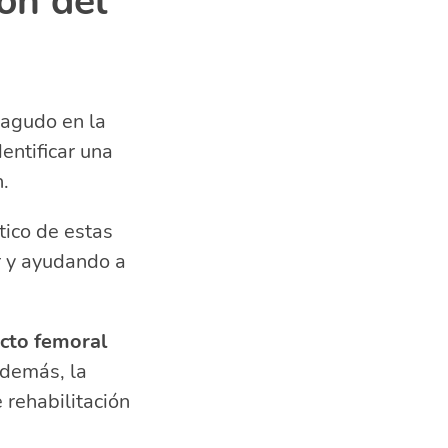
ión del
 agudo en la
entificar una
.
tico de estas
r y ayudando a
ecto femoral
Además, la
e rehabilitación