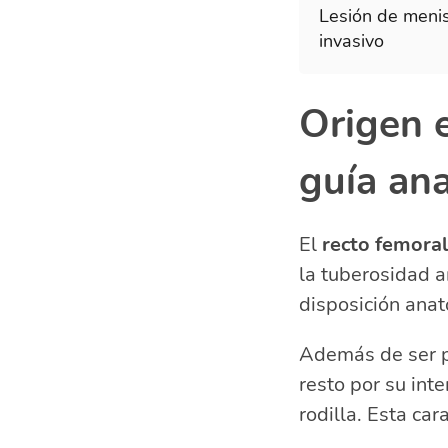
Lesión de menis
invasivo
Origen e
guía an
El
recto femoral
la tuberosidad an
disposición anató
Además de ser p
resto por su int
rodilla. Esta car