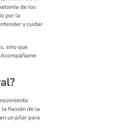
anatomía de los
o por la
entender y cuidar
ral
s, sino que
as. Acompáñame
al?
 movimiento
la flexión de la
 en un pilar para