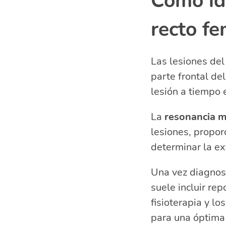
Cómo ide
recto fe
Las lesiones de
parte frontal d
lesión a tiempo 
La
resonancia m
lesiones, propo
determinar la ex
Una vez diagnost
suele incluir re
fisioterapia y lo
para una óptima