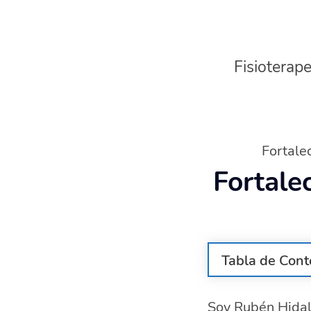
Fisioterape
Fortale
Fortale
Tabla de Cont
¿Qué función 
Soy Rubén Hidalg
Cómo identifi