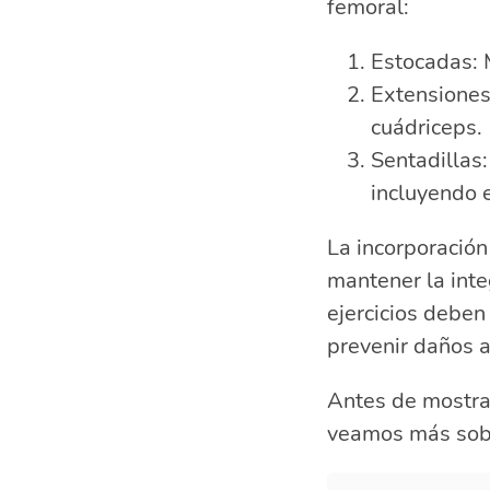
femoral:
Estocadas: M
Extensiones 
cuádriceps.
Sentadillas:
incluyendo e
La incorporació
mantener la inte
ejercicios deben
prevenir daños a
Antes de mostrar
veamos más sob