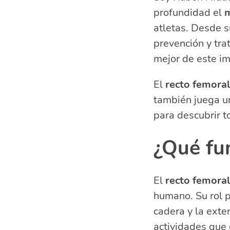
profundidad el
Ejercicios re
m
Origen e inse
atletas. Desde s
Síntomas y pr
prevención y tra
Rotura del re
mejor de este i
Preguntas rel
El
recto femoral
¿Cuál es 
¿Cómo se 
también juega u
para descubrir t
¿Qué fun
El
recto femoral
humano. Su rol pr
cadera y la exten
actividades que 