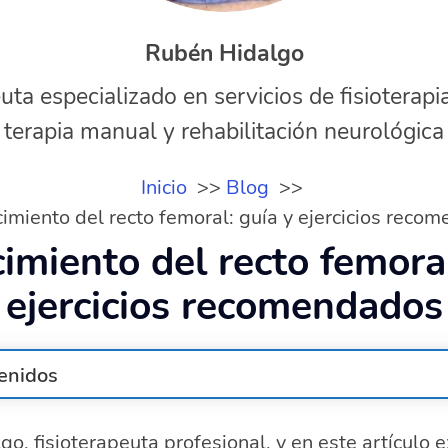
Rubén Hidalgo
uta especializado en servicios de fisioterapi
terapia manual y rehabilitación neurológica
Inicio
Blog
cimiento del recto femoral: guía y ejercicios reco
cimiento del recto femoral
ejercicios recomendados
enidos
tiene el recto femoral?
o, fisioterapeuta profesional, y en este artículo
car y tratar una lesión del recto femoral