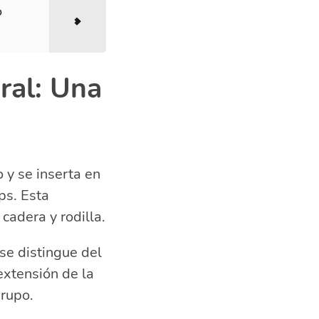
o
ral: Una
o y se inserta en
ps. Esta
cadera y rodilla.
 se distingue del
extensión de la
grupo.