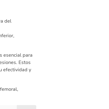
ra del
ferior,
s esencial para
lesiones. Estos
u efectividad y
 femoral,