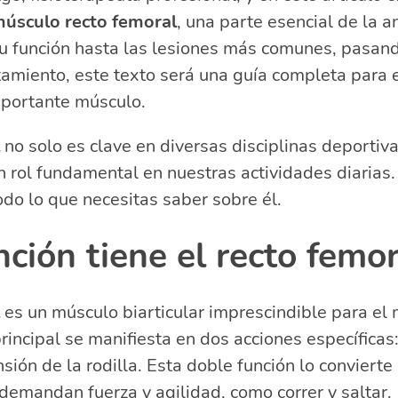
comendados para fortalecer el recto femoral
úsculo recto femoral
, una parte esencial de la 
rción del recto femoral: Una guía anatómica
u función hasta las lesiones más comunes, pasand
evención de lesiones en el recto femoral
tamiento, este texto será una guía completa para 
cto femoral: Causas y recuperación
mportante músculo.
acionadas sobre las lesiones y cuidados del recto femo
la función del recto femoral?
no solo es clave en diversas disciplinas deportiva
lesiona el recto femoral?
n rol fundamental en nuestras actividades diari
odo lo que necesitas saber sobre él.
ción tiene el recto femor
es un músculo biarticular imprescindible para el
incipal se manifiesta en dos acciones específicas: 
sión de la rodilla. Esta doble función lo convierte
demandan fuerza y agilidad, como correr y saltar.