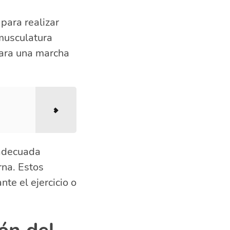
para realizar
musculatura
 para una marcha
 adecuada
rna. Estos
te el ejercicio o