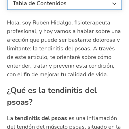
Tabla de Contenidos
¿Qué es la tendinitis del psoas?
Hola, soy Rubén Hidalgo, fisioterapeuta
¿Cuáles son las causas de la tendinitis
del psoas?
profesional, y hoy vamos a hablar sobre una
¿Cómo se diagnostica la tendinitis del
afección que puede ser bastante dolorosa y
psoas?
limitante: la tendinitis del psoas. A través
Tratamiento médico para la tendinitis del
de este artículo, te orientaré sobre cómo
psoas
entender, tratar y prevenir esta condición,
Tratamiento de fisioterapia para la
con el fin de mejorar tu calidad de vida.
tendinitis del psoas
Ejercicios para la tendinitis del psoas
¿Qué es la tendinitis del
¿Cómo prevenir la tendinitis del psoas?
Preguntas relacionadas sobre la
psoas?
tendinitis del músculo psoas
¿Cómo desinflamar el tendón del
La
tendinitis del psoas
es una inflamación
psoas?
del tendón del músculo psoas, situado en la
¿Cuánto tarda en curarse una