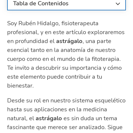
Tabla de Contenidos
¿Qué es el Astrágalo y su Importancia en
la Anatomía?
Soy Rubén Hidalgo, fisioterapeuta
Beneficios y Propiedades Medicinales del
profesional, y en este artículo exploraremos
Astrágalo
en profundidad el
astrágalo
, una parte
Prevención y Tratamiento de Lesiones en
esencial tanto en la anatomía de nuestro
el Hueso Astrágalo
cuerpo como en el mundo de la fitoterapia.
Cómo el Astrágalo Apoya el Bienestar
Te invito a descubrir su importancia y cómo
General
este elemento puede contribuir a tu
Astrágalo y Calcáneo: Entendiendo su
Relación
bienestar.
Uso de Suplementos de Astrágalo: Lo
que Debes Saber
Desde su rol en nuestro sistema esquelético
Preguntas Relacionadas Sobre el
hasta sus aplicaciones en la medicina
Astrágalo y su Impacto en la Salud
natural, el
astrágalo
es sin duda un tema
¿Qué es Astrágalo y para Qué Sirve?
fascinante que merece ser analizado. Sigue
¿Qué Función Hace el Astrágalo?