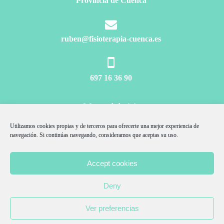
Provincia de Cuenca
ruben@fisioterapia-cuenca.es
697 16 36 90
Mapa del sitio
Aviso Legal
Utilizamos cookies propias y de terceros para ofrecerte una mejor experiencia de
navegación. Si continúas navegando, consideramos que aceptas su uso.
Afiliados Amazon
Accept cookies
Política Privacidad
Deny
Política Cookies
Ver preferencias