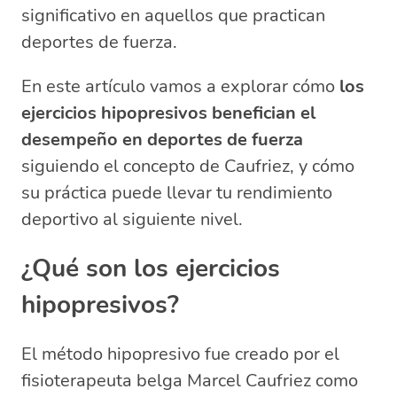
hipopresivos
significativo en aquellos que practican
Preguntas relacionadas sobre los
deportes de fuerza.
ejercicios hipopresivos y el rendimiento en
deportes de fuerza
En este artículo vamos a explorar cómo
los
¿Qué beneficios tienen los ejercicios
ejercicios hipopresivos benefician el
hipopresivos?
desempeño en deportes de fuerza
¿Cuáles son los beneficios de hacer
siguiendo el concepto de Caufriez, y cómo
hipopresivos?
su práctica puede llevar tu rendimiento
¿Qué es hipopresivos en deporte?
deportivo al siguiente nivel.
¿Cuánto dura la apnea en
hipopresivos?
¿Qué son los ejercicios
hipopresivos?
El método hipopresivo fue creado por el
fisioterapeuta belga Marcel Caufriez como