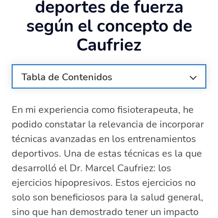
deportes de fuerza
según el concepto de
Caufriez
Tabla de Contenidos
¿Qué son los ejercicios hipopresivos?
En mi experiencia como fisioterapeuta, he
Principios técnicos de los ejercicios
hipopresivos según Marcel Caufriez
podido constatar la relevancia de incorporar
Beneficios de los ejercicios hipopresivos
técnicas avanzadas en los entrenamientos
en deportes de fuerza
deportivos. Una de estas técnicas es la que
¿Cómo se realizan los ejercicios
desarrolló el Dr. Marcel Caufriez: los
hipopresivos correctamente?
ejercicios hipopresivos. Estos ejercicios no
Errores comunes en la ejecución de los
solo son beneficiosos para la salud general,
ejercicios hipopresivos
sino que han demostrado tener un impacto
Ejemplos de posturas en los ejercicios