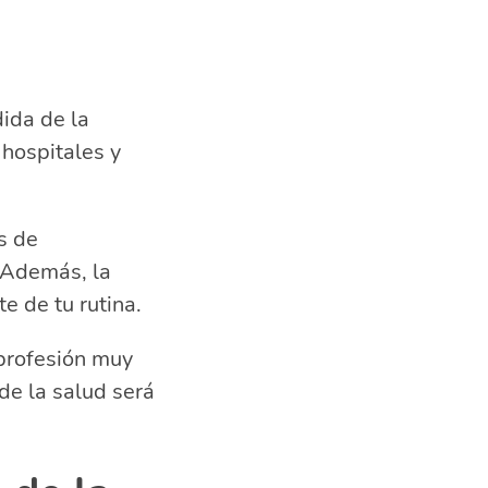
dida de la
 hospitales y
s de
. Además, la
e de tu rutina.
 profesión muy
de la salud será