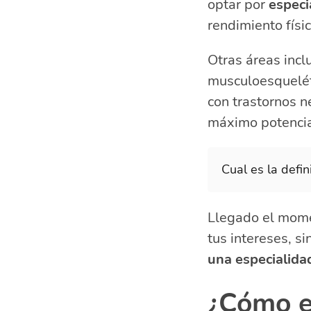
optar por
especi
rendimiento físic
Otras áreas incl
musculoesqueléti
con trastornos n
máximo potencia
Cual es la defin
Llegado el mome
tus intereses, s
una especialida
¿Cómo es