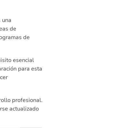
s una
reas de
programas de
isito esencial
aración para esta
cer
llo profesional.
rse actualizado