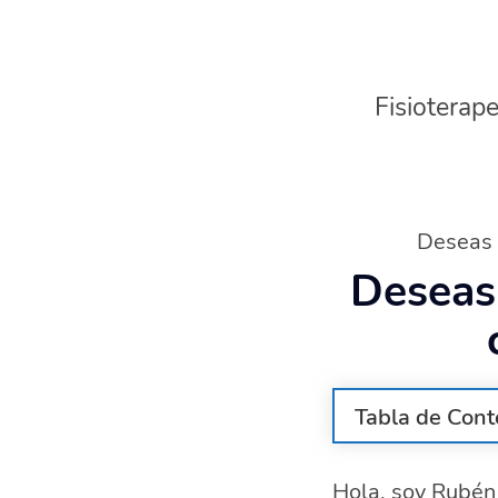
Fisioterape
Deseas c
Deseas 
Tabla de Cont
¿Qué estudios
Hola, soy Rubén 
Habilidades 