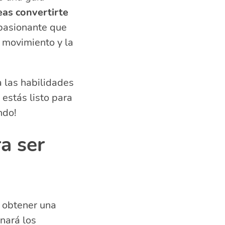
as convertirte
apasionante que
l movimiento y la
 las habilidades
o?
estás listo para
ndo!
rapia?
a ser
s obtener una
nará los