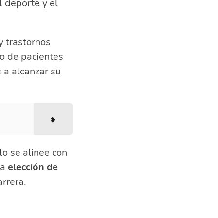
l deporte y el
y trastornos
to de pacientes
 a alcanzar su
o se alinee con
La
elección de
arrera.