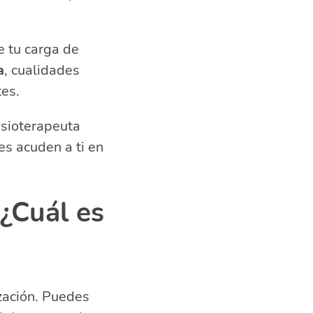
e tu carga de
a
, cualidades
tes.
fisioterapeuta
s acuden a ti en
 ¿Cuál es
zación. Puedes