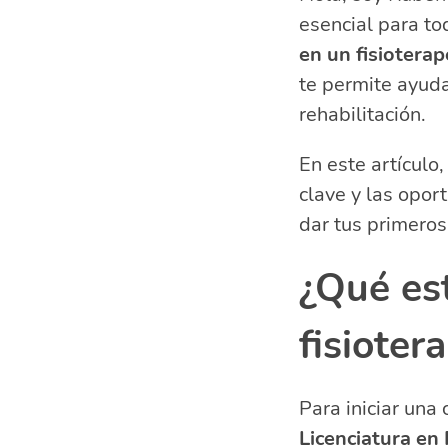
esencial para t
Especializaci
¿Cómo es el d
en un fisiotera
Consejos para
te permite ayuda
Oportunidade
rehabilitación.
Preguntas rel
En este artículo
¿Qué se r
¿Qué apt
clave y las opor
¿Cómo re
dar tus primeros
¿Cuál es 
¿Qué est
fisioter
Para iniciar una 
Licenciatura en 