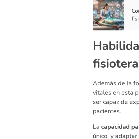
Com
fis
Habilid
fisioter
Además de la fo
vitales en esta 
ser capaz de exp
pacientes.
La
capacidad pa
único, y adaptar