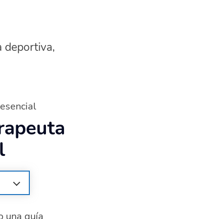
a deportiva,
 esencial
erapeuta
l
o una guía