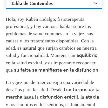
Tabla de Contenidos
¿Qué son los trastornos de la marcha en los
ancianos?
Hola, soy Rubén Hidalgo, fisioterapeuta
Síntomas y causas de la disfunción eréctil
profesional, y hoy vamos a hablar sobre los
¿Qué es la ataxia y cómo afecta la
problemas de salud comunes en la vejez, sus
coordinación?
Cambios en los sentidos con la edad
causas y los tratamientos disponibles. Con la
Tratamiento de la insuficiencia cardíaca
edad, es natural que surjan cambios en nuestra
Ejercicio y fisioterapia en el envejecimiento
equilibrio
salud y funcionalidad. Mantener un
Preguntas relacionadas sobre problemas de
en la salud es vital, y es importante reconocer
salud en la tercera edad
su falta se manifiesta en la disfuncion
¿Cuáles son las principales causas de la
que
.
disfunción eréctil?
¿Cómo solucionar el problema de la
La vejez puede traer consigo una variedad de
disfunción eréctil?
trastornos de la
desafíos para la salud. Desde
¿Cómo se le llama a la pérdida de
marcha
disfunción eréctil
ataxia
equilibrio en el anciano?
hasta la
, la
¿Cuándo comienza la disfunción eréctil?
y los cambios en los sentidos, es fundamental