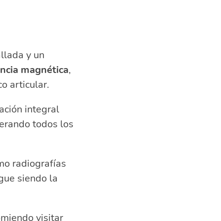
allada y un
ncia magnética
,
o articular.
ación integral
derando todos los
mo radiografías
gue siendo la
miendo visitar