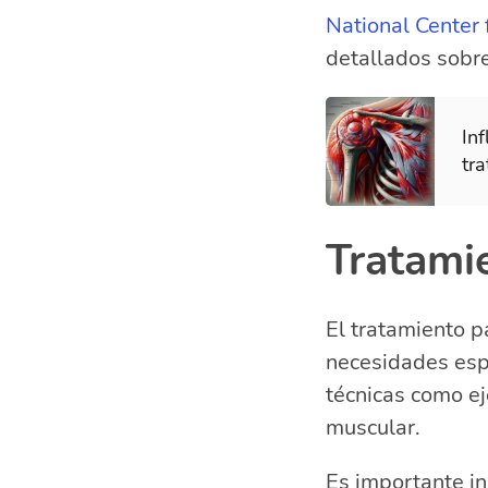
National Center 
detallados sobr
In
tr
Tratamie
El tratamiento p
necesidades espe
técnicas como ej
muscular.
Es importante i