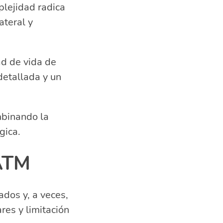
plejidad radica
ateral y
ad de vida de
detallada y un
mbinando la
gica.
 ATM
dos y, a veces,
res y limitación