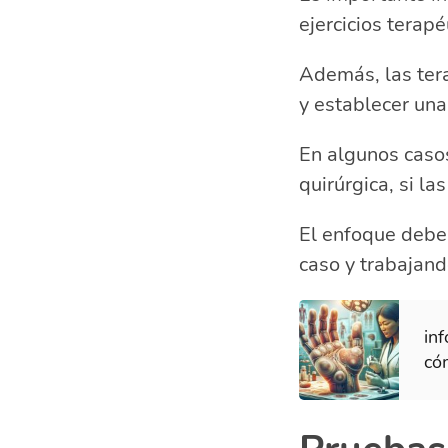
ejercicios terap
Además, las ter
y establecer un
En algunos casos
quirúrgica, si l
El enfoque debe
caso y trabajand
in
có