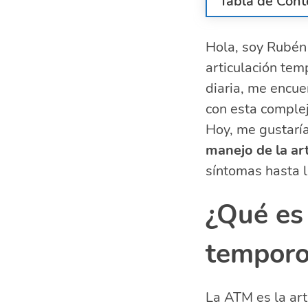
Tabla de Cont
¿Qué es la a
Hola, soy Rubén 
Síntomas de 
articulación te
Diagnóstico d
Tratamiento d
diaria, me encue
Pruebas de se
con esta compleja
Importancia 
Hoy, me gustaría
Preguntas re
manejo de la ar
¿Cómo ev
síntomas hasta l
¿Cómo se
¿Cómo se
¿Qué es 
¿Cómo se
temporo
La ATM es la art