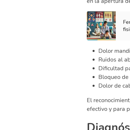
en la apertura 
Fen
fis
Dolor mandi
Ruidos al ab
Dificultad p
Bloqueo de l
Dolor de ca
El reconocimien
efectivo y para 
Diagnóst