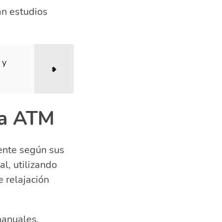
an estudios
 y
la ATM
iente según sus
l, utilizando
e relajación
manuales,