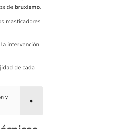
sos de
bruxismo
.
los masticadores
 la intervención
jidad de cada
en y