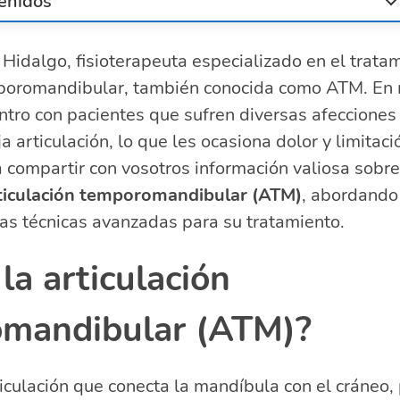
enidos
rticulación temporomandibular (ATM)?
Hidalgo, fisioterapeuta especializado en el tratam
la disfunción de la ATM
mporomandibular, también conocida como ATM. En m
e la articulación temporomandibular
e la disfunción de la ATM
ntro con pacientes que sufren diversas afecciones
guridad cervical y técnicas de tracción
 articulación, lo que les ocasiona dolor y limitaci
de la resonancia magnética en el manejo de la ATM
 compartir con vosotros información valiosa sobre
lacionadas sobre la evaluación y manejo de la ATM
ticulación temporomandibular (ATM)
, abordando
aluar la ATM?
as técnicas avanzadas para su tratamiento.
 hace la exploracion de la ATM?
 inspecciona la ATM?
la articulación
 diagnóstica valora la articulación temporomandibular?
mandibular (ATM)?
iculación que conecta la mandíbula con el cráneo,