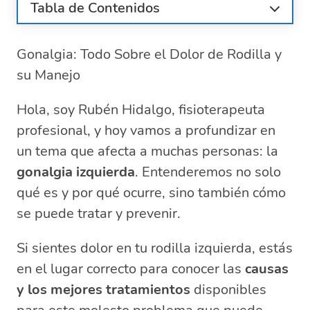
Tabla de Contenidos
¿Qué es la gonalgia y por qué ocurre?
Gonalgia: Todo Sobre el Dolor de Rodilla y
Principales causas del dolor de rodilla
su Manejo
Tratamientos efectivos para la gonalgia
Estrategias de prevención para evitar el
Hola, soy Rubén Hidalgo, fisioterapeuta
dolor de rodilla
profesional, y hoy vamos a profundizar en
¿Cómo diagnosticar correctamente la
gonalgia?
un tema que afecta a muchas personas: la
Recomendaciones para la recuperación
gonalgia izquierda
. Entenderemos no solo
de la gonalgia
qué es y por qué ocurre, sino también cómo
Preguntas relacionadas sobre la gonalgia
se puede tratar y prevenir.
y su manejo
¿Qué es gonalgia en rodilla
Si sientes dolor en tu rodilla izquierda, estás
izquierda?
en el lugar correcto para conocer las
causas
¿Cómo se trata la gonalgia?
y los mejores tratamientos
disponibles