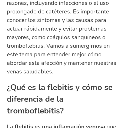
razones, incluyendo infecciones o el uso
flebitis?
prolongado de catéteres. Es importante
¿Cuáles son los signos y síntomas de
conocer los síntomas y las causas para
la flebitis?
actuar rápidamente y evitar problemas
¿Qué hacer ante una flebitis?
mayores, como coágulos sanguíneos o
tromboflebitis. Vamos a sumergirnos en
este tema para entender mejor cómo
abordar esta afección y mantener nuestras
venas saludables.
¿Qué es la flebitis y cómo se
diferencia de la
tromboflebitis?
La
flebitis es una inflamación venosa
que