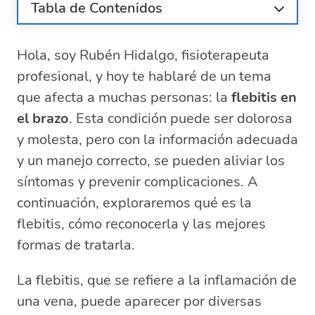
Tabla de Contenidos
¿Qué es la flebitis y cómo se diferencia
de la tromboflebitis?
Hola, soy Rubén Hidalgo, fisioterapeuta
Síntomas comunes de la flebitis en el
profesional, y hoy te hablaré de un tema
brazo y cómo detectarlos
que afecta a muchas personas: la
flebitis en
Causas principales de la flebitis: factores
el brazo
. Esta condición puede ser dolorosa
de riesgo y prevención
y molesta, pero con la información adecuada
Opciones de tratamiento para la flebitis y
y un manejo correcto, se pueden aliviar los
la tromboflebitis superficial
síntomas y prevenir complicaciones. A
Métodos eficaces para prevenir la flebitis
y sus complicaciones
continuación, exploraremos qué es la
¿Cuándo deberías consultar al médico por
flebitis, cómo reconocerla y las mejores
síntomas de flebitis?
formas de tratarla.
Preguntas relacionadas sobre la flebitis y
su manejo
La flebitis, que se refiere a la inflamación de
¿Cómo se cura la flebitis en un brazo?
una vena, puede aparecer por diversas
¿Cuánto tiempo se tarda en curar una