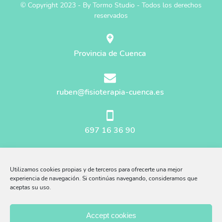
© Copyright 2023 - By Tormo Studio - Todos los derechos
reservados
Provincia de Cuenca
ruben@fisioterapia-cuenca.es
697 16 36 90
Mapa del sitio
Utilizamos cookies propias y de terceros para ofrecerte una mejor
Aviso Legal
experiencia de navegación. Si continúas navegando, consideramos que
aceptas su uso.
Afiliados Amazon
Accept cookies
Política Privacidad