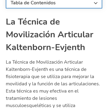
Tabla de Contenidos
Descubre los principios fundamentales
de tratamiento que utiliza Kaltenborn en
La Técnica de
fisioterapia
El Método Kaltenborn de Terapia Manual
Movilización Articular
en Fisioterapia
Descubre la vida y legado de Freddy
Kaltenborn-Evjenth
Kaltenborn, el pionero de la fisioterapia
moderna
Descubre cuántos grados de
La Técnica de Movilización Articular
movimiento puede detectar el método
Kaltenborn-Evjenth es una técnica de
Kaltenborn en el movimiento traslatorio
fisioterapia que se utiliza para mejorar la
movilidad y la función de las articulaciones.
Esta técnica es muy efectiva en el
tratamiento de lesiones
musculoesqueléticas y se utiliza