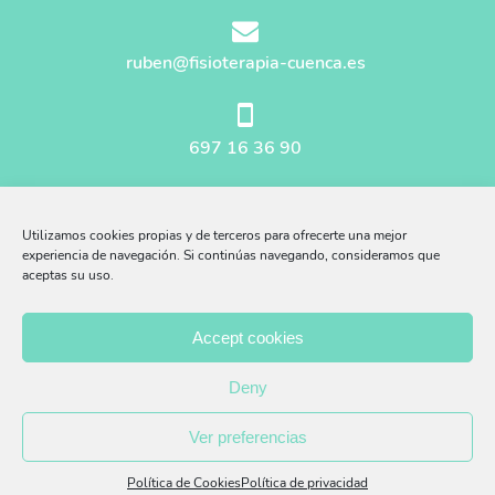
ruben@fisioterapia-cuenca.es
697 16 36 90
Mapa del sitio
Utilizamos cookies propias y de terceros para ofrecerte una mejor
Aviso Legal
experiencia de navegación. Si continúas navegando, consideramos que
aceptas su uso.
Afiliados Amazon
Accept cookies
Política Privacidad
Deny
Política Cookies
Ver preferencias
Política de Cookies
Política de privacidad