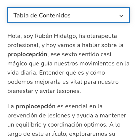
Tabla de Contenidos
¿Qué es la propiocepción y su
importancia?
Hola, soy Rubén Hidalgo, fisioterapeuta
¿Cómo funciona el sistema propioceptivo?
profesional, y hoy vamos a hablar sobre la
Ejercicios para mejorar la propiocepción
propiocepción
, ese sexto sentido casi
¿Por qué es clave la propiocepción en la
mágico que guía nuestros movimientos en la
fisioterapia?
vida diaria. Entender qué es y cómo
Consecuencias de una propiocepción
podemos mejorarla es vital para nuestro
deficiente
bienestar y evitar lesiones.
Herramientas y técnicas para el
entrenamiento propioceptivo
La
propiocepción
es esencial en la
Preguntas relacionadas sobre la
prevención de lesiones y ayuda a mantener
propiocepción y su impacto en la salud
un equilibrio y coordinación óptimos. A lo
¿Qué es propiocepción y ejemplos?
¿Cómo se trabaja la propiocepción?
largo de este artículo, exploraremos su