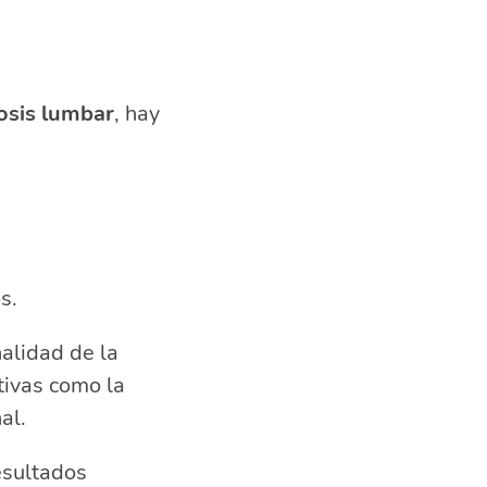
osis lumbar
, hay
s.
nalidad de la
tivas como la
al.
esultados