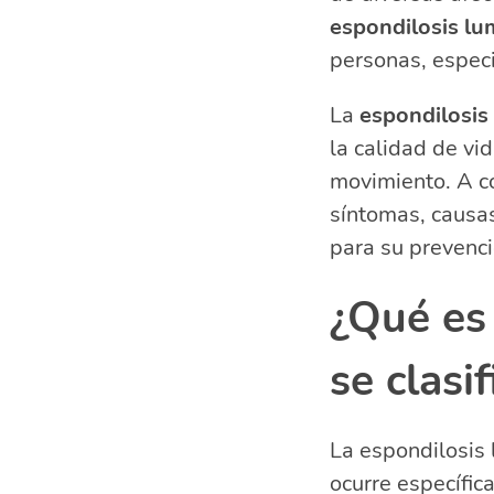
Opciones de 
espondilosis lu
Cómo prevenir
personas, espec
¿Cuándo consi
La
espondilosis
Preguntas rel
la calidad de vi
¿Qué sign
movimiento. A co
síntomas, causas
para su prevenci
¿Qué es
se clasif
La espondilosis
ocurre específic