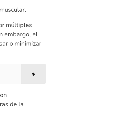
.
 muscular.
or múltiples
in embargo, el
sar o minimizar
con
ras de la