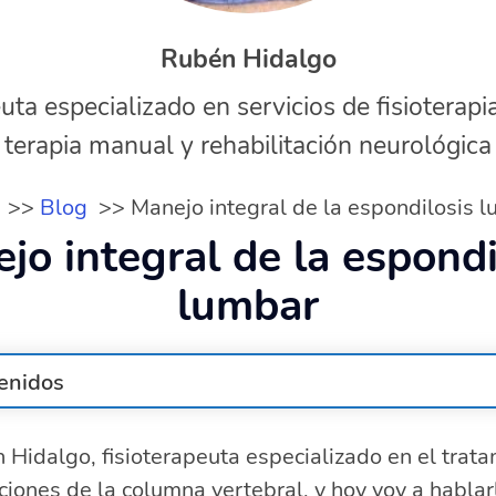
Rubén Hidalgo
uta especializado en servicios de fisioterapi
terapia manual y rehabilitación neurológica
Blog
Manejo integral de la espondilosis 
jo integral de la espondi
lumbar
enidos
pondilosis lumbar y cómo se clasifica?
 Hidalgo, fisioterapeuta especializado en el trat
unes de la espondilosis en la zona lumbar
ciones de la columna vertebral, y hoy voy a hablar
pales de la espondilosis lumbar