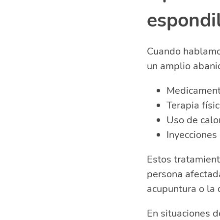
espondi
Cuando hablam
un amplio abani
Medicamento
Terapia físi
Uso de calor 
Inyecciones 
Estos tratamient
persona afectad
acupuntura o la 
En situaciones d