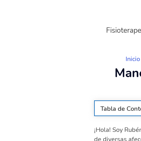
Fisioterape
Inicio
Mane
Tabla de Cont
¿Qué es la es
¡Hola! Soy Rubén
Síntomas com
de diversas afec
Causas princi