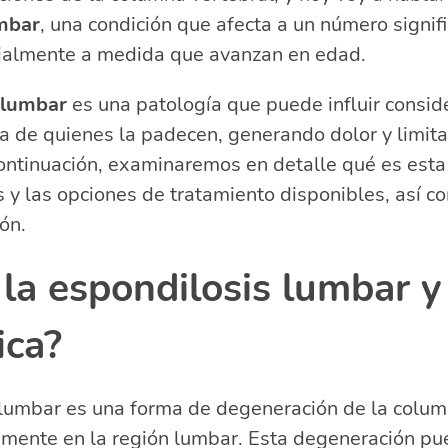
tratamiento para la espondilosis lumbar
mbar
, una condición que afecta a un número signifi
 la espondilosis lumbar en la vida diaria
ialmente a medida que avanzan en edad.
derar la cirugía para la espondilosis lumbar?
 lumbar
es una patología que puede influir consi
acionadas sobre la espondilosis y el cuidado de la co
da de quienes la padecen, generando dolor y limita
ifica tener espondilosis lumbar?
ntinuación, examinaremos en detalle qué es esta 
 y las opciones de tratamiento disponibles, así c
ón.
 la espondilosis lumbar 
ica?
 lumbar es una forma de degeneración de la colum
amente en la región lumbar. Esta degeneración pu