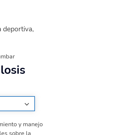
a deportiva,
lumbar
losis
amiento y manejo
les sobre la