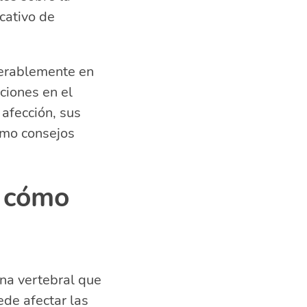
cativo de
derablemente en
lumna lumbar
ciones en el
afección, sus
omo consejos
y cómo
na vertebral que
ede afectar las