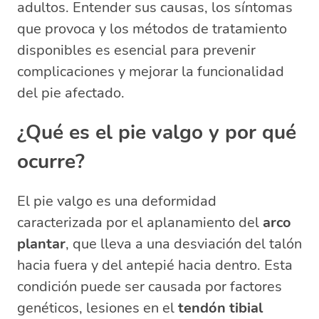
adultos. Entender sus causas, los síntomas
¿Qué médico ve el pie valgo?
que provoca y los métodos de tratamiento
¿Qué pasa si no se corrige el pie
disponibles es esencial para prevenir
plano?
complicaciones y mejorar la funcionalidad
del pie afectado.
¿Qué es el pie valgo y por qué
ocurre?
El pie valgo es una deformidad
caracterizada por el aplanamiento del
arco
plantar
, que lleva a una desviación del talón
hacia fuera y del antepié hacia dentro. Esta
condición puede ser causada por factores
genéticos, lesiones en el
tendón tibial