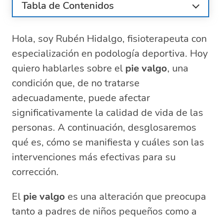
Tabla de Contenidos
¿Qué es el pie valgo y por qué ocurre?
Hola, soy Rubén Hidalgo, fisioterapeuta con
Síntomas del pie valgo: cómo
identificarlos
especialización en podología deportiva. Hoy
Tratamientos conservadores y quirúrgicos
quiero hablarles sobre el
pie valgo
, una
para el pie valgo
condición que, de no tratarse
Pie valgo en niños: detección temprana y
adecuadamente, puede afectar
corrección
significativamente la calidad de vida de las
Plantillas y calzado adecuado para el pie
personas. A continuación, desglosaremos
valgo
qué es, cómo se manifiesta y cuáles son las
Cómo evitar complicaciones futuras del
pie valgo
intervenciones más efectivas para su
Preguntas relacionadas sobre el manejo
corrección.
del pie valgo
¿Qué consecuencias tiene el pie
El
pie valgo
es una alteración que preocupa
valgo?
tanto a padres de niños pequeños como a
¿Qué es el valgo?