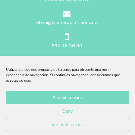
ruben@fisioterapia-cuenca.es
697 16 36 90
Mapa del sitio
Utilizamos cookies propias y de terceros para ofrecerte una mejor
Aviso Legal
experiencia de navegación. Si continúas navegando, consideramos que
aceptas su uso.
Afiliados Amazon
Accept cookies
Política Privacidad
Deny
Política Cookies
Ver preferencias