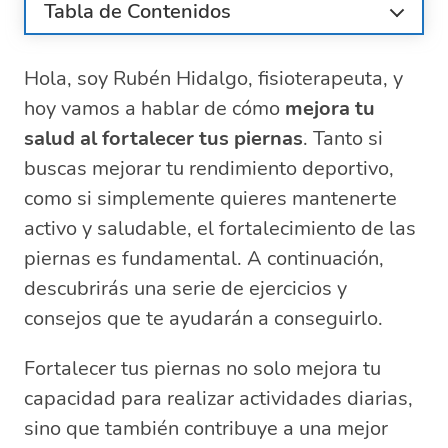
Tabla de Contenidos
Ejercicios para fortalecer las piernas en
casa
Hola, soy Rubén Hidalgo, fisioterapeuta, y
¿Cómo fortalecer las piernas en personas
hoy vamos a hablar de cómo
mejora tu
mayores?
salud al fortalecer tus piernas
. Tanto si
Rutina de ejercicios para tonificar las
buscas mejorar tu rendimiento deportivo,
piernas
como si simplemente quieres mantenerte
Beneficios de los ejercicios para piernas
activo y saludable, el fortalecimiento de las
Consejos para realizar ejercicios de forma
piernas es fundamental. A continuación,
segura
descubrirás una serie de ejercicios y
Preguntas relacionadas sobre la
importancia y beneficios de fortalecer las
consejos que te ayudarán a conseguirlo.
piernas
¿Qué beneficios tiene ejercitar las
Fortalecer tus piernas no solo mejora tu
piernas?
capacidad para realizar actividades diarias,
¿Qué fortalecen las piernas?
sino que también contribuye a una mejor
¿Cuánto tiempo se tarda en fortalecer