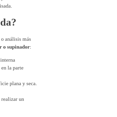
isada.
ada?
 o análisis más
r o supinador
:
 interna
en la parte
icie plana y seca.
 realizar un