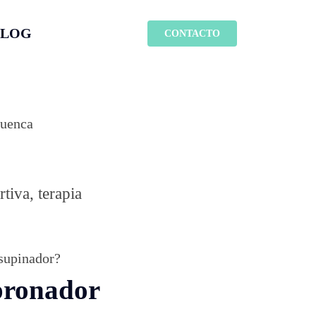
BLOG
CONTACTO
tiva, terapia
 supinador?
 pronador