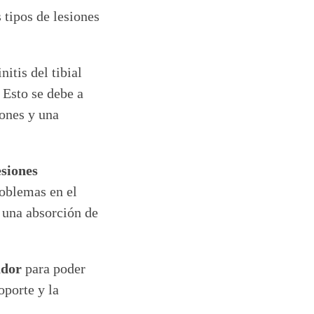
 tipos de lesiones
itis del tibial
. Esto se debe a
iones y una
esiones
roblemas en el
n una absorción de
ador
para poder
oporte y la