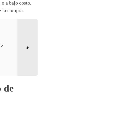
 o a bajo costo,
e la compra.
 y
o de