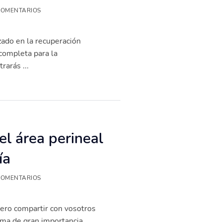
COMENTARIOS
zado en la recuperación
completa para la
rarás ...
l área perineal
ía
COMENTARIOS
iero compartir con vosotros
ema de gran importancia