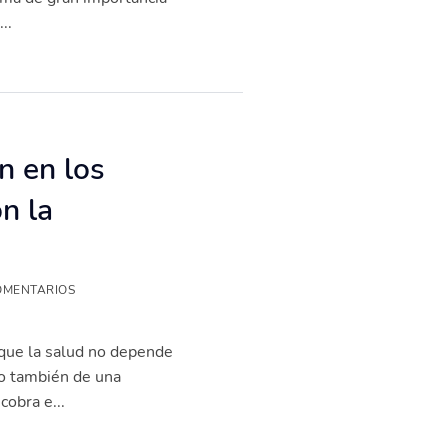
..
ón en los
n la
OMENTARIOS
 que la salud no depende
no también de una
cobra e...