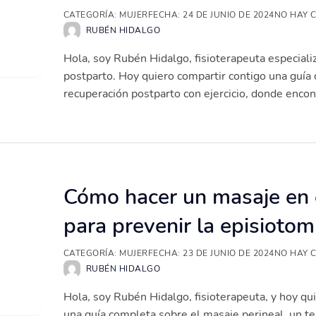
CATEGORÍA:
MUJER
FECHA:
24 DE JUNIO DE 2024
NO HAY 
RUBÉN HIDALGO
Hola, soy Rubén Hidalgo, fisioterapeuta especiali
postparto. Hoy quiero compartir contigo una guía 
recuperación postparto con ejercicio, donde encont
Cómo hacer un masaje en e
para prevenir la episiotom
CATEGORÍA:
MUJER
FECHA:
23 DE JUNIO DE 2024
NO HAY 
RUBÉN HIDALGO
Hola, soy Rubén Hidalgo, fisioterapeuta, y hoy qu
una guía completa sobre el masaje perineal, un t