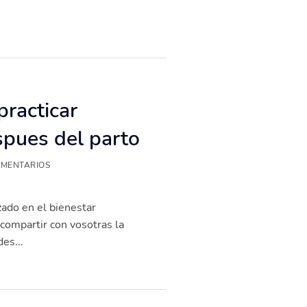
practicar
spues del parto
OMENTARIOS
zado en el bienestar
compartir con vosotras la
es...