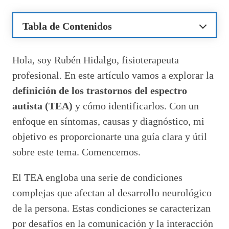
Tabla de Contenidos
¿Qué es el autismo y cómo se diagnostica?
Señales y síntomas de los trastornos del
Hola, soy Rubén Hidalgo, fisioterapeuta
espectro autista
profesional. En este artículo vamos a explorar la
Causas y factores de riesgo del autismo
definición de los trastornos del espectro
Diagnóstico temprano del TEA
autista (TEA)
y cómo identificarlos. Con un
Opciones de tratamiento para el autismo
Recursos y apoyo para personas con TEA
enfoque en síntomas, causas y diagnóstico, mi
Preguntas relacionadas sobre el TEA y su
objetivo es proporcionarte una guía clara y útil
identificación
sobre este tema. Comencemos.
¿Cómo se puede identificar el TEA?
¿Qué son los trastornos del espectro
El TEA engloba una serie de condiciones
autista TEA?
complejas que afectan al desarrollo neurológico
¿Cómo diagnosticar a alguien con TEA?
¿Qué es la enfermedad TEA?
de la persona. Estas condiciones se caracterizan
por desafíos en la comunicación y la interacción