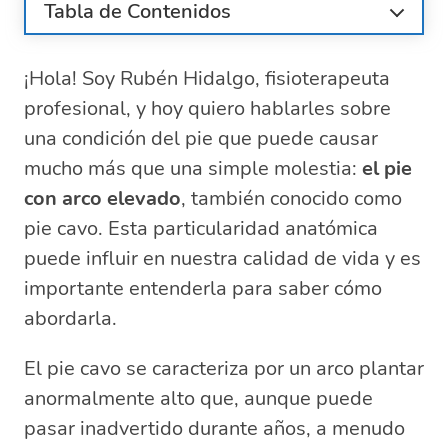
Tabla de Contenidos
¿Qué es el pie cavo?
¡Hola! Soy Rubén Hidalgo, fisioterapeuta
Características del pie cavo
profesional, y hoy quiero hablarles sobre
Causas del pie con arco elevado
¿Cuáles son los síntomas del pie cavo?
una condición del pie que puede causar
¿Cómo afecta tener el pie cavo?
mucho más que una simple molestia:
el pie
Tratamientos para el pie cavo
con arco elevado
, también conocido como
¿Cuándo es necesaria la cirugía para el
pie cavo. Esta particularidad anatómica
pie cavo?
puede influir en nuestra calidad de vida y es
Recomendaciones para convivir con el pie
importante entenderla para saber cómo
cavo
abordarla.
Preguntas relacionadas sobre cómo
manejar el pie cavo
El pie cavo se caracteriza por un arco plantar
¿Qué pasa cuando tienes el arco del
anormalmente alto que, aunque puede
pie muy alto?
pasar inadvertido durante años, a menudo
¿Cómo se cura el pie cavo?