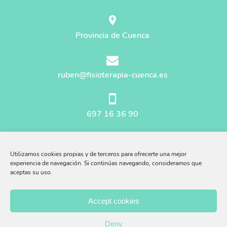
Provincia de Cuenca
ruben@fisioterapia-cuenca.es
697 16 36 90
Mapa del sitio
Utilizamos cookies propias y de terceros para ofrecerte una mejor
Aviso Legal
experiencia de navegación. Si continúas navegando, consideramos que
aceptas su uso.
Afiliados Amazon
Accept cookies
Política Privacidad
Deny