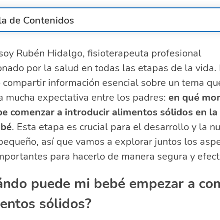
la de Contenidos
Cuándo puede mi bebé empezar a comer alimentos sóli
soy Rubén Hidalgo, fisioterapeuta profesional
eñales de que mi bebé está listo para los alimentos sól
nado por la salud en todas las etapas de la vida.
Qué alimentos debo presentarle primero a mi hijo?
Cómo debo preparar los alimentos para que mi hijo com
 compartir información esencial sobre un tema qu
Qué alimentos debo evitar en la dieta de mi bebé?
a mucha expectativa entre los padres:
en qué mo
onsejos de seguridad al introducir alimentos sólidos
be comenzar a introducir alimentos sólidos en la
reguntas relacionadas sobre la introducción de la
ebé
. Esta etapa es crucial para el desarrollo y la nu
entación complementaria
pequeño, así que vamos a explorar juntos los asp
¿Cuándo se recomienda introducir alimentos sólidos 
mportantes para hacerlo de manera segura y efect
ieta de un bebé?
¿Cómo empezar a darle alimentos sólidos a mi bebé
ándo puede mi bebé empezar a co
¿Cuándo se suele introducir la alimentación
omplementaria en la dieta del bebé?
entos sólidos?
¿Cómo y cuándo introducir los alimentos al bebé?