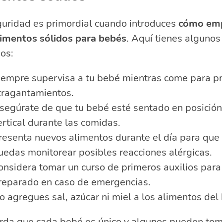
guridad es primordial cuando introduces
cómo em
limentos sólidos para bebés
. Aquí tienes algunos
os:
iempre supervisa a tu bebé mientras come para pr
tragantamientos.
segúrate de que tu bebé esté sentado en posición
ertical durante las comidas.
resenta nuevos alimentos durante el día para que
uedas monitorear posibles reacciones alérgicas.
onsidera tomar un curso de primeros auxilios para
reparado en caso de emergencias.
o agregues sal, azúcar ni miel a los alimentos del
rda que cada bebé es único y algunos pueden to