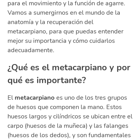
para el movimiento y la función de agarre.
metacarpiano?
Vamos a sumergirnos en el mundo de la
¿Cómo se cura el metacarpiano?
anatomía y la recuperación del
¿Cuáles son los 5 huesos del
metacarpiano, para que puedas entender
metacarpo?
mejor su importancia y cómo cuidarlos
adecuadamente.
¿Qué es el metacarpiano y por
qué es importante?
El
metacarpiano
es uno de los tres grupos
de huesos que componen la mano. Estos
huesos largos y cilíndricos se ubican entre el
carpo (huesos de la muñeca) y las falanges
(huesos de los dedos), y son fundamentales