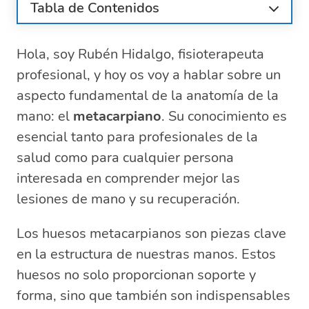
Tabla de Contenidos
¿Qué es el metacarpiano y por qué es
importante?
Hola, soy Rubén Hidalgo, fisioterapeuta
Anatomía de los huesos metacarpianos:
profesional, y hoy os voy a hablar sobre un
base, cuerpo y cabeza
aspecto fundamental de la anatomía de la
Cómo identificar y tratar fracturas de
mano: el
metacarpiano
. Su conocimiento es
metacarpianos
esencial tanto para profesionales de la
Diferencias biométricas de los
salud como para cualquier persona
metacarpianos en hombres y mujeres
interesada en comprender mejor las
Síntomas comunes de lesiones en el
metacarpiano
lesiones de mano y su recuperación.
Métodos de diagnóstico para fracturas
metacarpianas
Los huesos metacarpianos son piezas clave
Preguntas relacionadas sobre fracturas y
en la estructura de nuestras manos. Estos
cuidados del metacarpiano
huesos no solo proporcionan soporte y
¿Dónde duele el metacarpiano?
forma, sino que también son indispensables
¿Dónde queda ubicado el