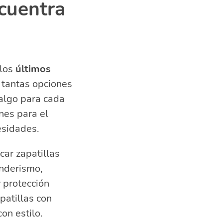
ncuentra
los
últimos
 tantas opciones
 algo para cada
nes para el
esidades.
car zapatillas
enderismo,
 protección
patillas con
on estilo.