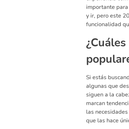
¿Cómo combin
importante para 
Descuentos en
y ir, pero este 
Preguntas fre
funcionalidad qu
¿Cuáles 
¿Qué mar
¿Cuáles 
popular
Si estás buscan
algunas que des
siguen a la cabe
marcan tendenci
las necesidades
que las hace úni