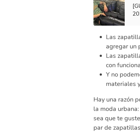
[G
20
Las zapatil
agregar un p
Las zapatil
con funciona
Y no podemo
materiales 
Hay una razón po
la moda urbana: 
sea que te guste
par de zapatilla