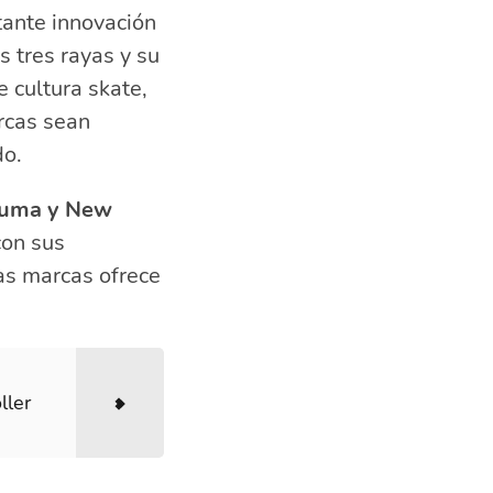
tante innovación
s tres rayas y su
 cultura skate,
rcas sean
do.
Puma y New
con sus
as marcas ofrece
ller