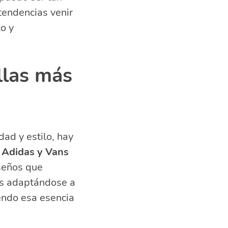
tendencias venir
o y
llas más
ad y estilo, hay
 Adidas y Vans
seños que
es adaptándose a
endo esa esencia