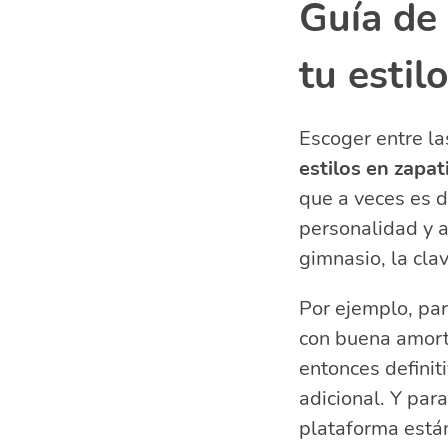
Guía de 
tu estil
Escoger entre l
estilos en zapa
que a veces es d
personalidad y a
gimnasio, la cla
Por ejemplo, par
con buena amorti
entonces definit
adicional. Y para
plataforma está