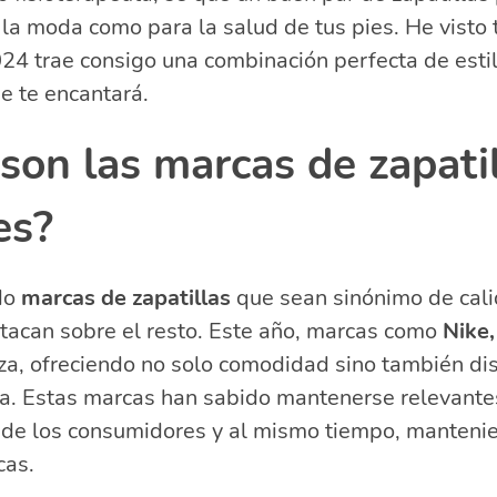
ar zapatillas de marca con tu atuendo?
la moda como para la salud de tus pies. He visto 
 zapatillas: Aprovecha las mejores ofertas
2024 trae consigo una combinación perfecta de estil
cuentes sobre marcas y tendencias de zapatillas
e te encantará.
son las 10 mejores marcas de zapatillas?
cas de zapatillas existen?
son las marcas de zapati
es?
do
marcas de zapatillas
que sean sinónimo de calid
tacan sobre el resto. Este año, marcas como
Nike,
za, ofreciendo no solo comodidad sino también di
a. Estas marcas han sabido mantenerse relevant
 de los consumidores y al mismo tiempo, manteni
cas.