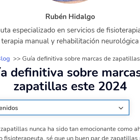
Rubén Hidalgo
uta especializado en servicios de fisioterapi
terapia manual y rehabilitación neurológica
log
Guía definitiva sobre marcas de zapatilla
a definitiva sobre marca
zapatillas este 2024
enidos
las marcas de zapatillas más populares?
zapatillas nunca ha sido tan emocionante como ah
illas deportivas: Encuentra tu estilo perfecto
 fisioterapeuta, sé que un buen par de zapatillas
rbanas: Comodidad y tendencia