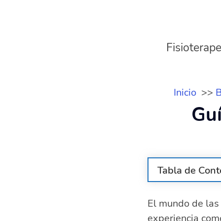
Fisioterape
Inicio
B
Guí
Tabla de Cont
¿Cuáles son 
El mundo de las 
Guía de zapat
experiencia como
Zapatillas u