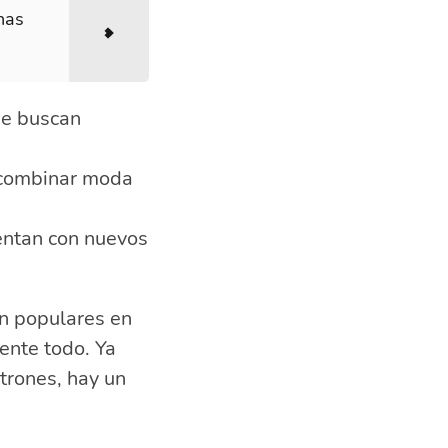
nas
ue buscan
a combinar moda
entan con nuevos
an populares en
ente todo. Ya
trones, hay un