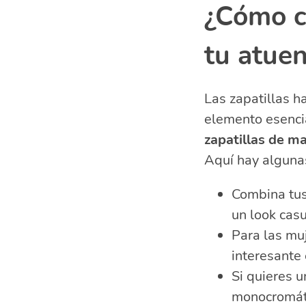
¿Cómo c
tu atue
Las zapatillas h
elemento esencia
zapatillas de m
Aquí hay alguna
Combina tus
un look casu
Para las muj
interesante 
Si quieres u
monocromát