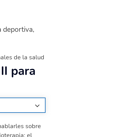
a deportiva,
nales de la salud
II para
d
hablarles sobre
oterapia: el