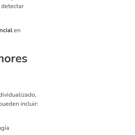
 detectar
ncial
en
mores
dividualizado,
ueden incluir:
ugía