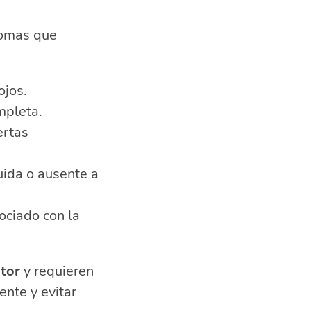
ntomas que
ojos.
mpleta.
ertas
uida o ausente a
ociado con la
tor
y requieren
nte y evitar