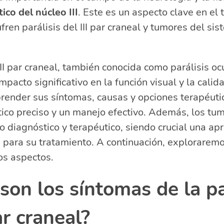
 parálisis del nervio oculomotor?
co del núcleo III
. Este es un aspecto clave en el
ara la parálisis ocular?
fren parálisis del III par craneal y tumores del si
ehabilitación en casos de ACV
acionadas sobre el diagnóstico y manejo de la parálisis 
res del SNC
 III par craneal, también conocida como parálisis o
ión tiene el par craneal 3?
pacto significativo en la función visual y la calid
uce la lesión del 3 par craneal?
ender sus síntomas, causas y opciones terapéutic
rencias existen entre el par craneal III, IV y VI?
ico preciso y un manejo efectivo. Además, los tu
 si se lesiona el nervio oculomotor?
o diagnóstico y terapéutico, siendo crucial una ap
ia para su tratamiento. A continuación, explorarem
os aspectos.
son los síntomas de la pa
ar craneal?