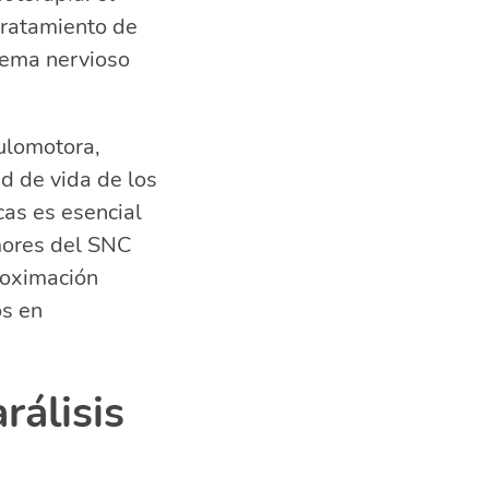
 tratamiento de
stema nervioso
del III par
culomotora,
ad de vida de los
as es esencial
mores del SNC
roximación
os en
rálisis