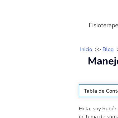
Fisioterape
Inicio
Blog
Manejo
Tabla de Cont
¿Cuáles son l
Hola, soy Rubén 
¿Cómo se diag
un tema de suma 
Tratamientos