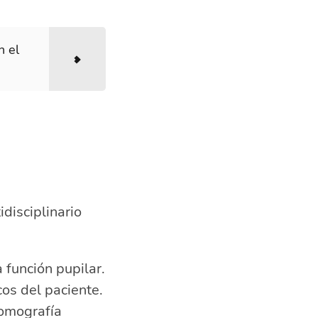
n el
disciplinario
 función pupilar.
cos del paciente.
tomografía