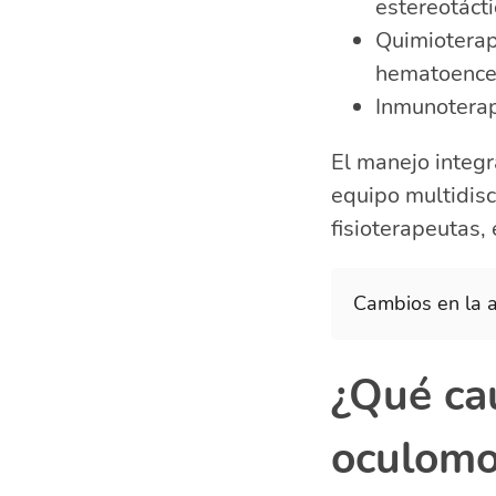
estereotácti
Quimioterap
hematoencef
Inmunoterapi
El manejo integr
equipo multidisc
fisioterapeutas, 
Cambios en la a
¿Qué cau
oculomo