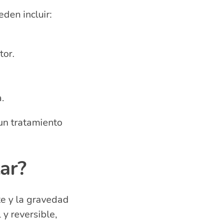
den incluir:
tor.
.
un tratamiento
lar?
te y la gravedad
 y reversible,