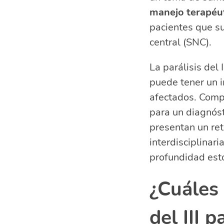
¿Qué causa la
manejo terapéuti
¿Existe cura p
pacientes que su
Técnicas de r
central (SNC).
Preguntas rel
craneal y tumo
La parálisis del
¿Qué func
puede tener un im
¿Qué prod
afectados. Compr
¿Qué dife
para un diagnóst
¿Qué pasa
presentan un ret
interdisciplinar
profundidad est
¿Cuáles 
del III p