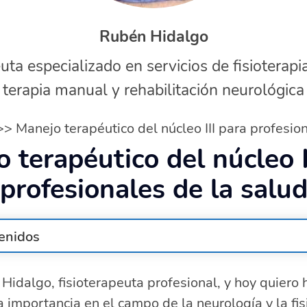
Rubén Hidalgo
uta especializado en servicios de fisioterapi
terapia manual y rehabilitación neurológica
Manejo terapéutico del núcleo III para profesio
 terapéutico del núcleo I
profesionales de la salu
enidos
os síntomas de la parálisis del III par craneal?
Hidalgo, fisioterapeuta profesional, y hoy quiero 
nostica la parálisis oculomotora?
importancia en el campo de la neurología y la fisi
 avanzados para tumores del sistema nervioso central