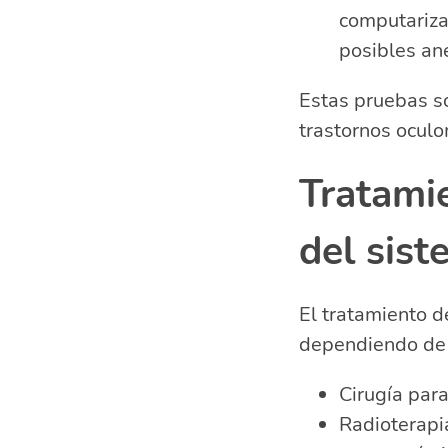
computarizad
posibles an
Estas pruebas so
trastornos oculo
Tratami
del sist
El tratamiento d
dependiendo de l
Cirugía para
Radioterapi