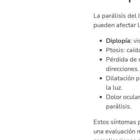
La parálisis del 
pueden afectar la
Diplopía
: v
Ptosis: caíd
Pérdida de m
direcciones.
Dilatación 
la luz.
Dolor ocular
parálisis.
Estos síntomas 
una evaluación m