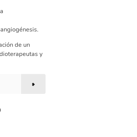
ra
 angiogénesis.
ación de un
adioterapeutas y
o