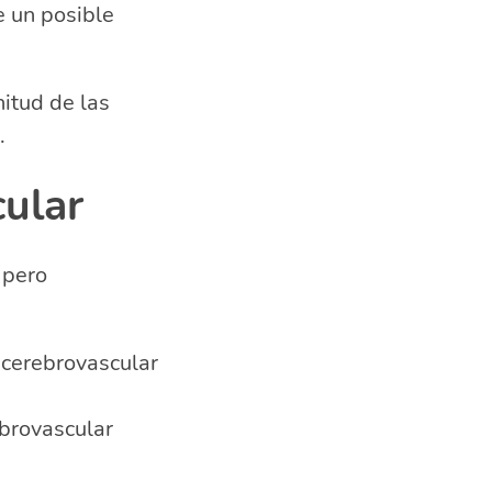
e un posible
itud de las
.
cular
 pero
 cerebrovascular
ebrovascular