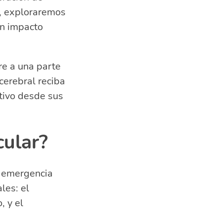
o, exploraremos
un impacto
re a una parte
cerebral reciba
tivo desde sus
cular?
r?
a emergencia
les: el
, y el