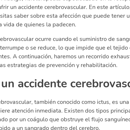
ufrir un accidente cerebrovascular. En este artícul
ccidente cerebrovascular
iesgo del accidente cerebrovascular
sitas saber sobre esta afección que puede tener 
el accidente cerebrovascular
la vida de quienes la padecen.
el accidente cerebrovascular
ebrovascular ocurre cuando el suministro de sang
l accidente cerebrovascular
nterrumpe o se reduce, lo que impide que el tejido 
s y secuelas del accidente cerebrovascular
e la rehabilitación tras un accidente cerebrovascular
ntes. A continuación, haremos un recorrido exhaus
elacionadas sobre recuperación y vida tras un ACV
as estrategias de prevención y rehabilitación.
e manifiestan los accidentes cerebrovasculares?
 un accidente cerebrovas
 son las consecuencias de un accidente cerebrovascula
cuelas deja un accidente cerebrovascular?
 son los síntomas de un accidente cerebrovascular?
ebrovascular, también conocido como ictus, es un
ere atención inmediata. Existen dos tipos principa
do por un coágulo que obstruye el flujo sanguíneo
ido a un sangrado dentro del cerebro.