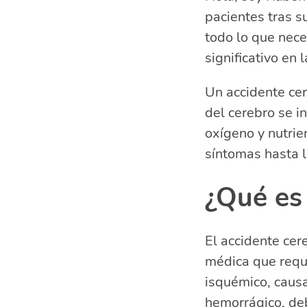
pacientes tras s
Causas del a
Factores de r
todo lo que nece
Diagnóstico d
significativo en 
Tratamiento d
Un accidente cer
Prevención de
del cerebro se i
Complicacione
Importancia d
oxígeno y nutrie
Preguntas r
síntomas hasta l
¿Cómo s
¿Qué es
¿Cuáles
¿Qué se
¿Cuáles
El accidente cer
médica que requi
isquémico, causa
hemorrágico, deb