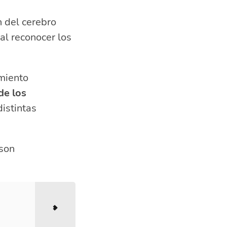
n del cerebro
tal reconocer los
amiento
de los
istintas
 son