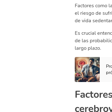
Factores como la
el riesgo de suf
de vida sedentar
Es crucial enten
de las probabili
largo plazo.
Pr
pró
Factores
cerebro