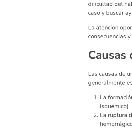
dificultad del h
caso y buscar a
La atención opor
consecuencias y 
Causas 
Las causas de un
generalmente est
La formación
isquémico).
La ruptura 
hemorrágico