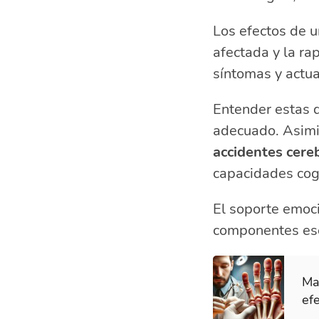
Los efectos de u
afectada y la rap
síntomas y actua
Entender estas d
adecuado. Asim
accidentes cere
capacidades cogn
El soporte emoci
componentes ese
Mar
efe