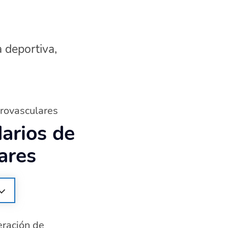
a deportiva,
brovasculares
arios de
ares
eración de