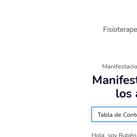
Fisioterape
Manifestacio
Manifes
los
Tabla de Cont
¿Qué es un a
Hola, soy Rubén 
Síntomas de 