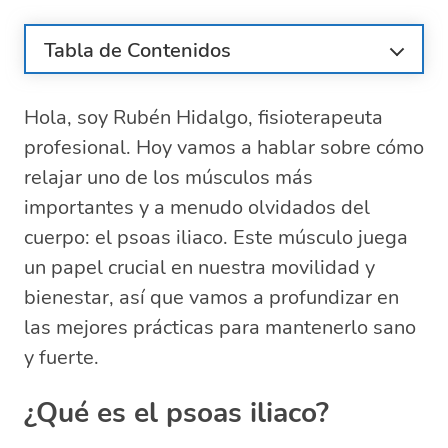
Tabla de Contenidos
¿Qué es el psoas iliaco?
Hola, soy Rubén Hidalgo, fisioterapeuta
Importancia de relajar el psoas iliaco
profesional. Hoy vamos a hablar sobre cómo
Consecuencias del aumento del tono
muscular en el psoas iliaco
relajar uno de los músculos más
Técnicas de masaje para el psoas iliaco
importantes y a menudo olvidados del
Ejercicios y estiramientos para el psoas
cuerpo: el psoas iliaco. Este músculo juega
iliaco
un papel crucial en nuestra movilidad y
Errores comunes al estirar el psoas iliaco
bienestar, así que vamos a profundizar en
Recomendaciones para evitar el dolor en
las mejores prácticas para mantenerlo sano
el psoas iliaco
y fuerte.
Preguntas relacionadas sobre el masaje y
cuidado del psoas iliaco
¿Qué es el psoas iliaco?
¿Puedes masajear el iliopsoas?
¿Cómo relajar el músculo psoas?