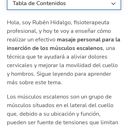
Tabla de Contenidos
¿Qué son los músculos escalenos?
Hola, soy Rubén Hidalgo, fisioterapeuta
Anatomía de los músculos escalenos
profesional, y hoy te voy a enseñar cómo
Razones para un automasaje de
escalenos
realizar un efectivo
masaje personal para la
Beneficios del automasaje de cuello,
inserción de los músculos escalenos
, una
hombro y cervical
técnica que te ayudará a aliviar dolores
Pasos para realizar un automasaje
cervicales y mejorar la movilidad del cuello
efectivo
y hombros. Sigue leyendo para aprender
Recomendaciones y precauciones para el
más sobre este tema.
masaje de escalenos
Ejercicios complementarios para los
Los músculos escalenos son un grupo de
músculos escalenos
músculos situados en el lateral del cuello
Preguntas relacionadas sobre el
automasaje y los músculos escalenos
que, debido a su ubicación y función,
¿Cómo se estiran los escalenos?
pueden ser fuente de tensiones que limitan
¿Dónde se insertan los músculos