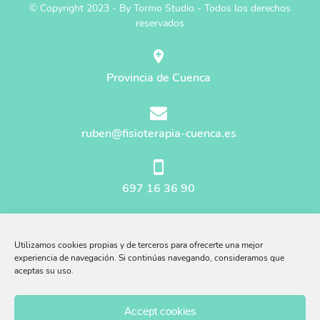
© Copyright 2023 - By Tormo Studio - Todos los derechos
reservados
Provincia de Cuenca
ruben@fisioterapia-cuenca.es
697 16 36 90
Mapa del sitio
Utilizamos cookies propias y de terceros para ofrecerte una mejor
Aviso Legal
experiencia de navegación. Si continúas navegando, consideramos que
aceptas su uso.
Afiliados Amazon
Accept cookies
Política Privacidad