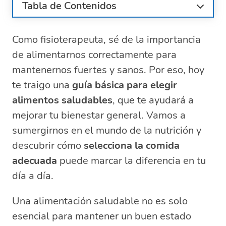
Tabla de Contenidos
¿Qué características debe tener una
alimentación saludable?
Como fisioterapeuta, sé de la importancia
Cómo elegir alimentos frescos y de
de alimentarnos correctamente para
calidad
mantenernos fuertes y sanos. Por eso, hoy
Consejos para seleccionar carnes magras
te traigo una
guía básica para elegir
y proteínas
alimentos saludables
, que te ayudará a
La importancia de incluir frutas y verduras
mejorar tu bienestar general. Vamos a
en tu dieta
sumergirnos en el mundo de la nutrición y
Cómo evitar alimentos procesados y
azucarados
descubrir cómo
selecciona la comida
Preguntas relacionadas sobre la
adecuada
puede marcar la diferencia en tu
selección de alimentos saludables
día a día.
¿Qué es una comida adecuada?
¿Cómo debería ser una alimentación
Una alimentación saludable no es solo
adecuada?
esencial para mantener un buen estado
¿Cómo debe ser una comida para