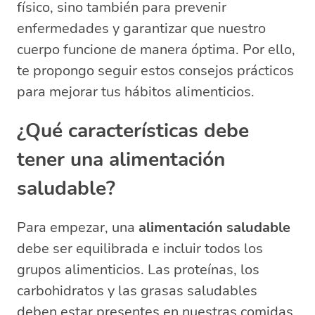
físico, sino también para prevenir
que sea buena elección?
enfermedades y garantizar que nuestro
¿Cómo se deben seleccionar los
cuerpo funcione de manera óptima. Por ello,
alimentos?
te propongo seguir estos consejos prácticos
para mejorar tus hábitos alimenticios.
¿Qué características debe
tener una alimentación
saludable?
Para empezar, una
alimentación saludable
debe ser equilibrada e incluir todos los
grupos alimenticios. Las proteínas, los
carbohidratos y las grasas saludables
deben estar presentes en nuestras comidas