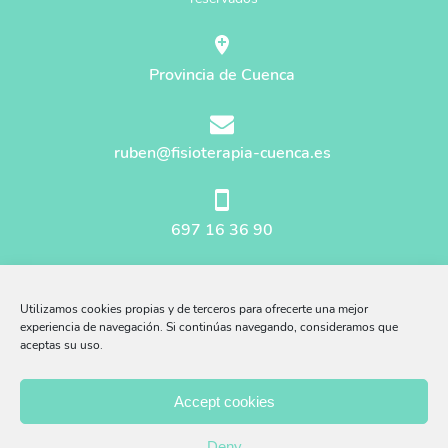
Provincia de Cuenca
ruben@fisioterapia-cuenca.es
697 16 36 90
Mapa del sitio
Utilizamos cookies propias y de terceros para ofrecerte una mejor
Aviso Legal
experiencia de navegación. Si continúas navegando, consideramos que
aceptas su uso.
Afiliados Amazon
Accept cookies
Política Privacidad
Deny