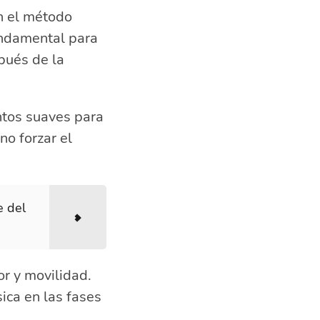
on el método
undamental para
spués de la
ntos suaves para
no forzar el
e del
or y movilidad.
ica en las fases