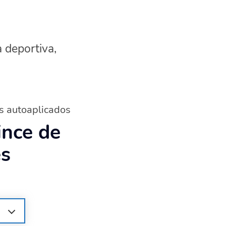
a deportiva,
es autoaplicados
ince de
es