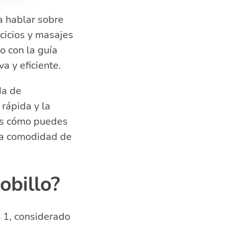
a hablar sobre
cicios y masajes
o con la guía
a y eficiente.
da de
 rápida y la
rás cómo puedes
llo?
a comodidad de
obillo?
o 1, considerado