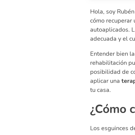
¿Cómo clasifi
Hola, soy Rubén 
Primeros paso
cómo recuperar u
Ejercicios pa
Masajes y eje
autoaplicados. L
Avanza en tu 
adecuada y el cu
¿Es recomend
Entender bien la
Preguntas fre
rehabilitación pu
¿Qué ter
¿Cómo ha
posibilidad de c
¿Qué eje
aplicar una
tera
¿El masa
tu casa.
¿Cómo cl
Los esguinces de