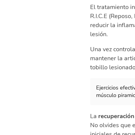
El tratamiento i
R.I.C.E (Reposo,
reducir la infla
lesión.
Una vez control
mantener la artic
tobillo lesionado
Ejercicios efect
músculo pirami
La
recuperación
No olvides que e
iniciales de recu