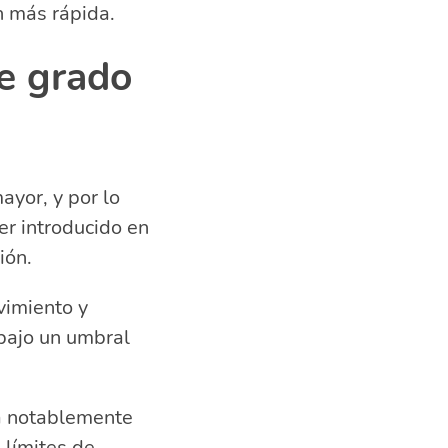
n más rápida.
ce grado
ayor, y por lo
er introducido en
ión.
vimiento y
 bajo un umbral
rá notablemente
 límites de