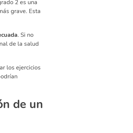
 grado 2 es una
 más grave. Esta
ecuada
. Si no
nal de la salud
r los ejercicios
podrían
ón de un