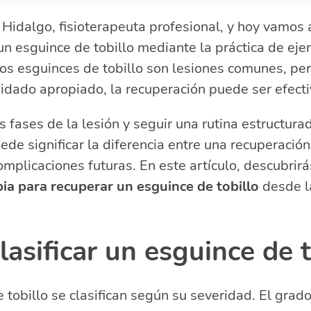
car un esguince de tobillo?
Hidalgo, fisioterapeuta profesional, y hoy vamos 
s en la rehabilitación de un esguince
n esguince de tobillo mediante la práctica de ejer
ra esguince de tobillo grado 1
rcicios para esguince grado 2
os esguinces de tobillo son lesiones comunes, per
recuperación: ejercicios grado 3
idado apropiado, la recuperación puede ser efectiv
able masajear un esguince de tobillo?
s fases de la lesión y seguir una rutina estructura
cuentes sobre la terapia para esguinces de tobillo
ede significar la diferencia entre una recuperación
apia es buena para esguince de tobillo?
cer terapia después de un esguince de tobillo?
omplicaciones futuras. En este artículo, descubri
rcicios se pueden hacer después de un esguince de tobi
pia para recuperar un esguince de tobillo
desde l
je ayuda en un esguince de tobillo?
asificar un esguince de t
 tobillo se clasifican según su severidad. El grad