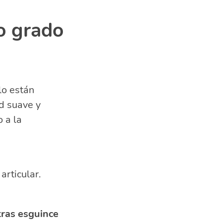
lo grado
lo están
d suave y
 a la
articular.
tras esguince