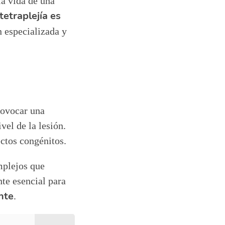
la vida de una
tetraplejía es
 especializada y
rovocar una
vel de la lesión.
ectos congénitos.
mplejos que
te esencial para
nte
.