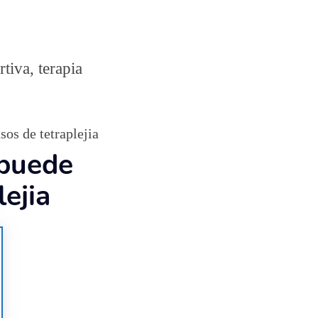
tiva, terapia
sos de tetraplejia
 puede
lejia