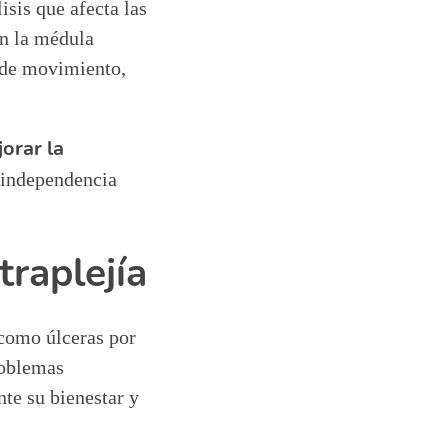
isis que afecta las
en la médula
a de movimiento,
orar la
 independencia
raplejía
 como úlceras por
roblemas
te su bienestar y