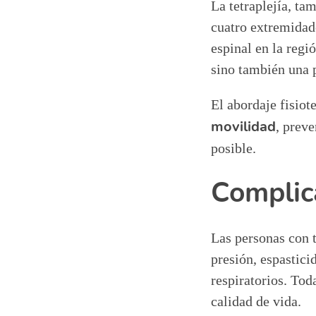
La tetraplejía, ta
cuatro extremidade
espinal en la regi
sino también una 
El abordaje fisiot
movilidad
, prev
posible.
Complica
Las personas con 
presión, espastici
respiratorios. Tod
calidad de vida.