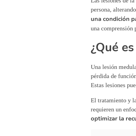
Las lesiones de l
persona, alterando
una condición p
una comprensión p
¿Qué es
Una lesión medula
pérdida de función
Estas lesiones pue
El tratamiento y l
requieren un enfoq
optimizar la rec