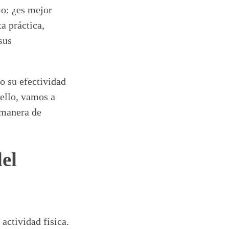
io: ¿es mejor
a práctica,
sus
ro su efectividad
ello, vamos a
 manera de
del
actividad física.