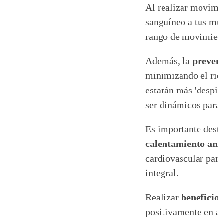
Al realizar movimi
sanguíneo a tus m
rango de movimien
Además, la
preven
minimizando el rie
estarán más 'despi
ser dinámicos para
Es importante dest
calentamiento ant
cardiovascular pa
integral.
Realizar
benefici
positivamente en a