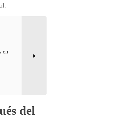
ol.
s en
ués del