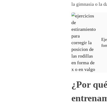
la gimnasia o la d
Eje
for
¿Por qué
entrena