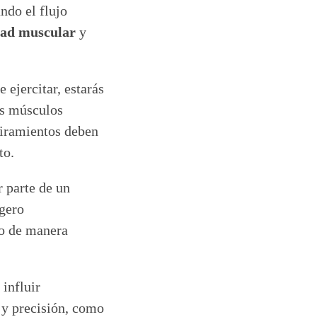
ndo el flujo
idad muscular
y
 ejercitar, estarás
us músculos
stiramientos deben
to.
 parte de un
gero
po de manera
influir
 y precisión, como