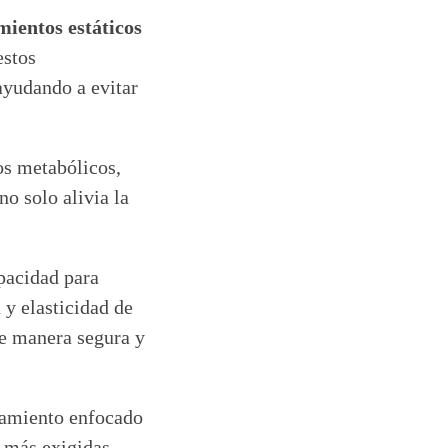
mientos estáticos
estos
yudando a evitar
os metabólicos,
no solo alivia la
pacidad para
 y elasticidad de
de manera segura y
ramiento enfocado
o más exigidas