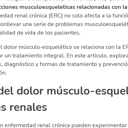
cciones musculoesqueleticas relacionadas con la
del dolor músculo-esquelético en pacientes con ERC
el dolor músculo-esquelético en pacientes con insuficie
edad renal crónica (ERC) no solo afecta a la funció
l dolor músculo-esquelético en pacientes renales
onllevar una serie de problemas musculoesquelét
lacionadas sobre afecciones musculoesqueléticas y en
alidad de vida de los pacientes.
cta la insuficiencia renal a los huesos?
 dolor músculo-esquelético se relaciona con la E
es del cuerpo afecta la insuficiencia renal?
ologías pueden causar insuficiencia renal?
r un tratamiento integral. En este artículo, explo
ones provocan falla renal?
, diagnóstico y formas de tratamiento y prevenció
ón.
del dolor músculo-esquel
s renales
on enfermedad renal crónica pueden experimenta