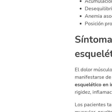
Acumulación
Desequilibr
Anemia asoc
Posición pr
Síntoma
esquelé
El dolor músculo
manifestarse de
esquelético en i
rigidez, inflama
Los pacientes t