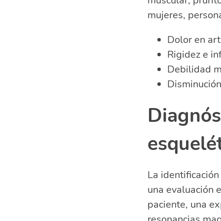
muscular, pruri
mujeres, person
Dolor en ar
Rigidez e i
Debilidad m
Disminución
Diagnós
esquelé
La identificació
una evaluación e
paciente, una ex
resonancias mag