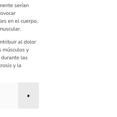
mente serían
rovocar
les en el cuerpo,
 muscular.
ribuir al dolor
os músculos y
 durante las
osis y la