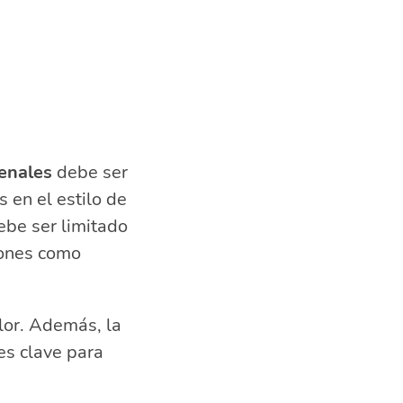
renales
debe ser
 en el estilo de
ebe ser limitado
iones como
olor. Además, la
es clave para