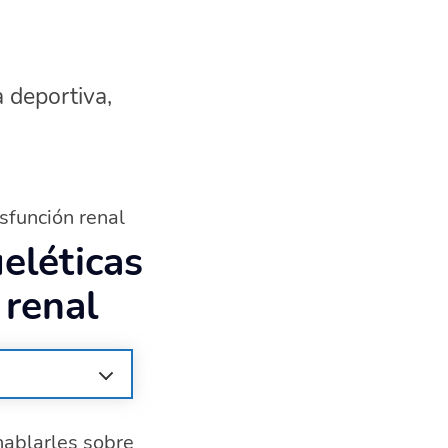
a deportiva,
sfunción renal
eléticas
 renal
hablarles sobre
nal