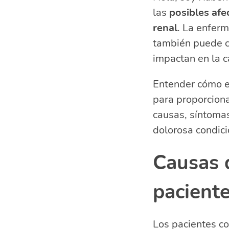
las
posibles afe
Diagnóstico 
Tratamiento d
renal
. La enferm
Prevención de
también puede c
Preguntas re
impactan en la c
¿Cómo afe
Entender cómo el
¿Qué part
¿Qué pat
para proporciona
¿Qué lesi
causas, síntomas
dolorosa condici
Causas 
paciente
Los pacientes c