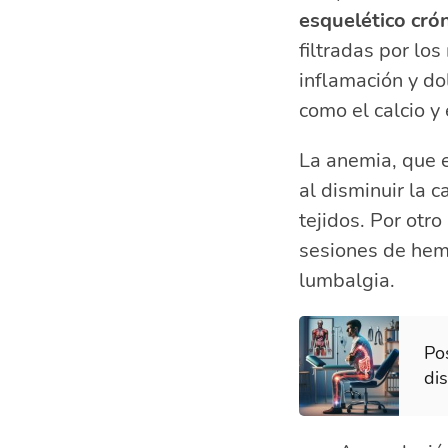
esquelético cró
filtradas por lo
inflamación y do
como el calcio y
La anemia, que e
al disminuir la 
tejidos. Por otr
sesiones de hemo
lumbalgia.
Po
di