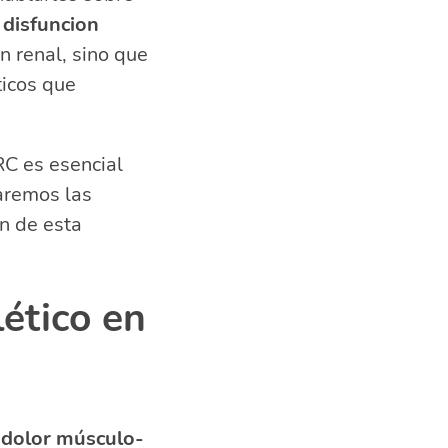
 disfuncion
ncia renal
n renal, sino que
icos que
fermedad renal
RC es esencial
raremos las
n de esta
ético en
r
dolor músculo-