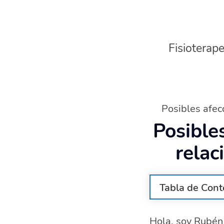
Fisioterape
Posibles afec
Posible
relac
Tabla de Cont
Causas del d
Hola, soy Rubén 
Síntomas com