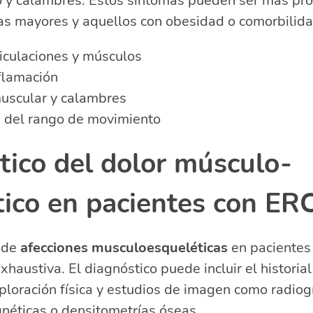
to y calambres. Estos síntomas pueden ser más pr
as mayores y aquellos con obesidad o comorbilida
ticulaciones y músculos
nflamación
uscular y calambres
 del rango de movimiento
tico del dolor músculo-
tico en pacientes con ER
n de
afecciones musculoesqueléticas
en pacientes
xhaustiva. El diagnóstico puede incluir el historia
ploración física y estudios de imagen como radiogr
néticas o densitometrías óseas.