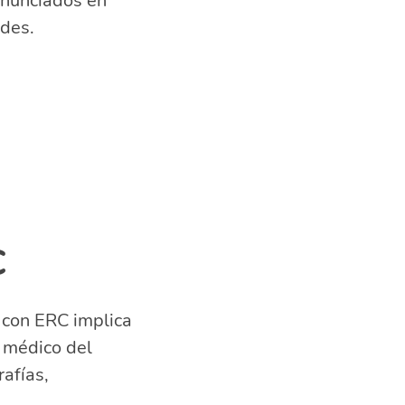
onunciados en
des.
C
 con ERC implica
l médico del
afías,