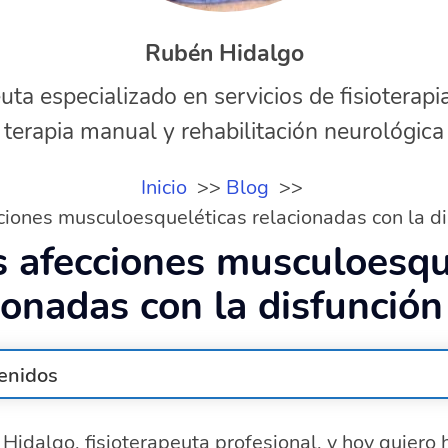
Rubén Hidalgo
uta especializado en servicios de fisioterapi
terapia manual y rehabilitación neurológica
Inicio
Blog
ciones musculoesqueléticas relacionadas con la di
s afecciones musculoesqu
ionadas con la disfunción
enidos
olor músculo-esquelético en pacientes renales
Hidalgo, fisioterapeuta profesional, y hoy quiero 
unes del dolor músculo-esquelético en enfermedad re