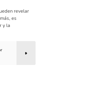
pueden revelar
emás, es
 y la
or